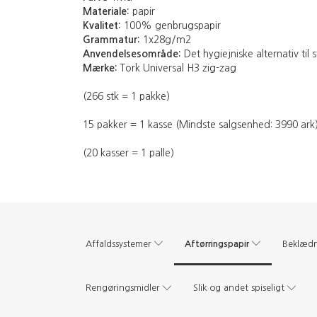
Materiale:
papir
Kvalitet:
100% genbrugspapir
Grammatur:
1x28g/m2
Anvendelsesområde:
Det hygiejniske alternativ ti
Mærke:
Tork Universal H3 zig-zag
(266 stk = 1 pakke)
15 pakker = 1 kasse (Mindste salgsenhed: 3990 ark
(20 kasser = 1 palle)
Aftørringspapir
Affaldssystemer
Beklæd
Rengøringsmidler
Slik og andet spiseligt