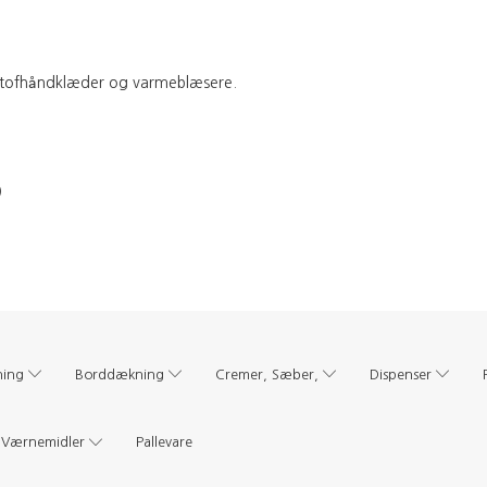
l stofhåndklæder og varmeblæsere.
)
ning
Borddækning
Cremer, Sæber,
Dispenser
Værnemidler
Pallevare