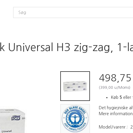
 Universal H3 zig-zag, 1-la
498,7
(
399,00
u/Moms
)
Køb
5
eller 
Det hygiejniske a
Mere information
Model/varenr.:
2