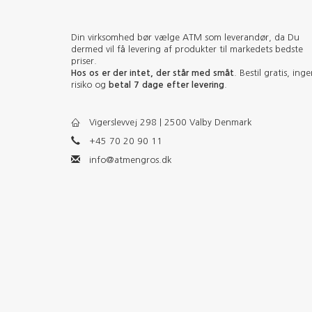
Din virksomhed bør vælge ATM som leverandør, da Du
dermed vil få levering af produkter til markedets bedste
priser.
Hos os er der intet, der står med småt
. Bestil gratis, ing
risiko og
betal 7 dage efter levering
.
Vigerslevvej 298 | 2500 Valby Denmark
+45 70 20 90 11
info@atmengros.dk