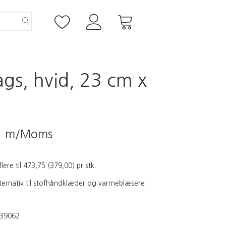
gs, hvid, 23 cm x
5
m/Moms
flere til
473,75
(
379,00
)
pr stk.
lternativ til stofhåndklæder og varmeblæsere.
39062