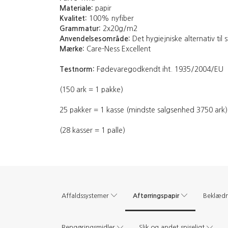
Materiale:
papir
Kvalitet:
100% nyfiber
Grammatur:
2x20g/m2
Anvendelsesområde:
Det hygiejniske alternativ ti
Mærke:
Care-Ness Excellent
Testnorm:
Fødevaregodkendt iht. 1935/2004/EU
(150 ark = 1 pakke)
25 pakker = 1 kasse (mindste salgsenhed 3750 ark)
(28 kasser = 1 palle)
Aftørringspapir
Affaldssystemer
Beklæd
Rengøringsmidler
Slik og andet spiseligt