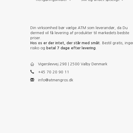
Din virksomhed bør vælge ATM som leverandør, da Du
dermed vil få levering af produkter til markedets bedste
priser.
Hos os er der intet, der står med småt
. Bestil gratis, ing
risiko og
betal 7 dage efter levering
.
Vigerslevvej 298 | 2500 Valby Denmark
+45 70 20 90 11
info@atmengros.dk