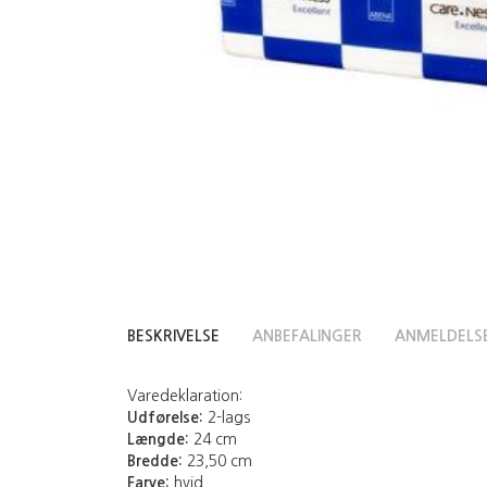
BESKRIVELSE
ANBEFALINGER
ANMELDELS
Varedeklaration:
Udførelse:
2-lags
Længde:
24 cm
Bredde:
23,50 cm
Farve:
hvid