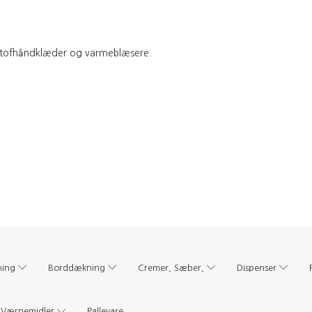
l stofhåndklæder og varmeblæsere.
ning
Borddækning
Cremer, Sæber,
Dispenser
Værnemidler
Pallevare