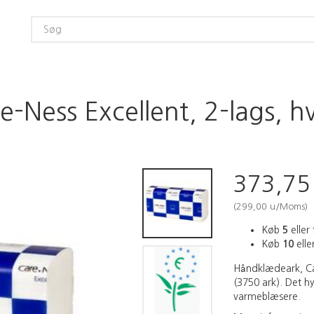
-Ness Excellent, 2-lags, h
373,7
(
299,00
u/Moms
)
Køb
5
eller 
Køb
10
eller
Håndklædeark, Car
(3750 ark). Det hy
varmeblæsere.