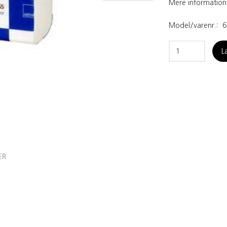
Mere information
Model/varenr.:
6
L
ER