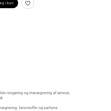
æg i kurv
ffektiv rengøring og imprægnering af laminat,
sk.
mprægnering, farvestoffer og parfume.