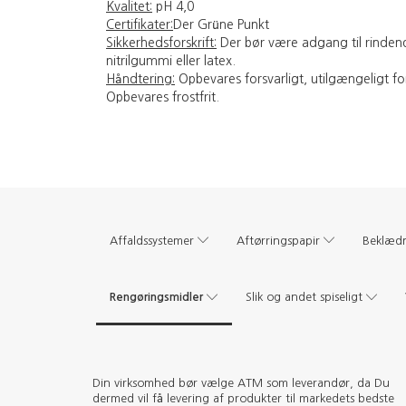
Kvalitet:
pH 4,0
Certifikater:
Der Grüne Punkt
Sikkerhedsforskrift:
Der bør være adgang til rindend
nitrilgummi eller latex.
Håndtering:
Opbevares forsvarligt, utilgængeligt f
Opbevares frostfrit.
Affaldssystemer
Aftørringspapir
Beklæd
Rengøringsmidler
Slik og andet spiseligt
Din virksomhed bør vælge ATM som leverandør, da Du
dermed vil få levering af produkter til markedets bedste