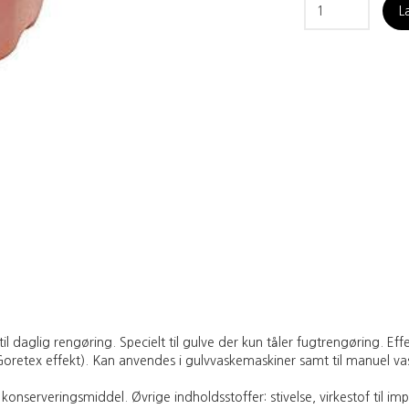
L
il daglig rengøring. Specielt til gulve der kun tåler fugtrengøring. E
oretex effekt). Kan anvendes i gulvvaskemaskiner samt til manuel va
onserveringsmiddel. Øvrige indholdsstoffer: stivelse, virkestof til i