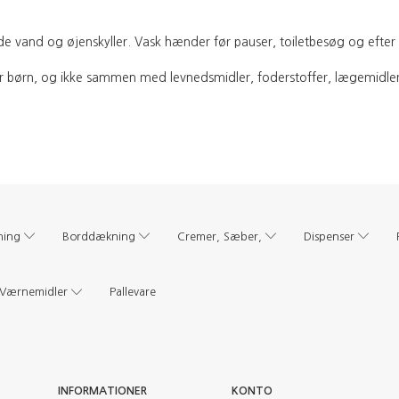
e vand og øjenskyller. Vask hænder før pauser, toiletbesøg og efter
or børn, og ikke sammen med levnedsmidler, foderstoffer, lægemidler
ning
Borddækning
Cremer, Sæber,
Dispenser
Værnemidler
Pallevare
INFORMATIONER
KONTO