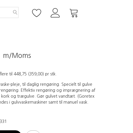
5
m/Moms
flere til
448,75
(
359,00
)
pr stk.
ske-pleje, til daglig rengøring. Specielt til gulve
trengøring. Effektiv rengøring og imprægnering af
, kork og trægulve. Gør gulvet vandtæt. (Goretex
ndes i gulvvaskemaskiner samt til manuel vask.
331