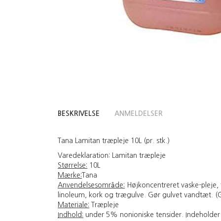
BESKRIVELSE
ANMELDELSER
Tana Lamitan træpleje 10L (pr. stk.)
Varedeklaration:
Lamitan træpleje
Størrelse:
10L
Mærke:
Tana
Anvendelsesområde:
Højkoncentreret vaske-pleje, t
linoleum, kork og trægulve. Gør gulvet vandtæt. (G
Materiale:
Træpleje
Indhold:
under 5% nonioniske tensider. Indeholder k