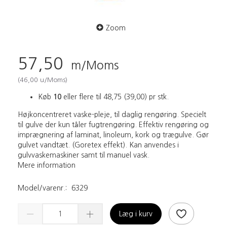
Zoom
57,50
m/Moms
(
46,00
u/Moms
)
Køb
10
eller flere til
48,75
(
39,00
)
pr stk.
Højkoncentreret vaske-pleje, til daglig rengøring. Specielt
til gulve der kun tåler fugtrengøring. Effektiv rengøring og
imprægnering af laminat, linoleum, kork og trægulve. Gør
gulvet vandtæt. (Goretex effekt). Kan anvendes i
gulvvaskemaskiner samt til manuel vask.
Mere information
Model/varenr.:
6329
Læg i kurv