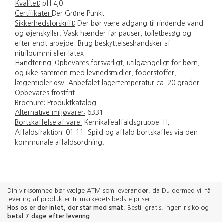
Kvalitet:
pH 4,0
Certifikater:
Der Grüne Punkt
Sikkerhedsforskrift:
Der bør være adgang til rindende vand
og øjenskyller. Vask hænder før pauser, toiletbesøg og
efter endt arbejde. Brug beskyttelseshandsker af
nitrilgummi eller latex.
Håndtering:
Opbevares forsvarligt, utilgængeligt for børn,
og ikke sammen med levnedsmidler, foderstoffer,
lægemidler osv. Anbefalet lagertemperatur ca. 20 grader.
Opbevares frostfrit.
Brochure:
Produktkatalog
Alternative miljøvarer:
6331
Bortskaffelse af vare:
Kemikalieaffaldsgruppe: H,
Affaldsfraktion: 01.11. Spild og affald bortskaffes via den
kommunale affaldsordning.
Din virksomhed bør vælge ATM som leverandør, da Du dermed vil få
levering af produkter til markedets bedste priser.
Hos os er der intet, der står med småt
. Bestil gratis, ingen risiko og
betal 7 dage efter levering
.