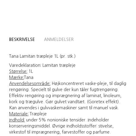
BESKRIVELSE
ANMELDELSER
Tana Lamitan træpleje 1L (pr. stk.)
Varedeklaration:
Lamitan træpleje
Størrelse:
1L
Mærke:
Tana
Anvendelsesområde:
Højkoncentreret vaske-pleje, til daglig
rengøring. Specielt til gulve der kun tåler fugtrengøring.
Effektiv rengøring og imprægnering af laminat, linoleum,
kork og trægulve. Gør gulvet vandtæt. (Goretex effekt).
Kan anvendes i gulvvaskemaskiner samt til manuel vask.
Materiale:
Træpleje
Indhold:
under 5% nonioniske tensider. Indeholder
konserveringsmiddel. Øvrige indholdsstoffer: stivelse,
virkestof til imprægnering, farvestoffer og parfume.