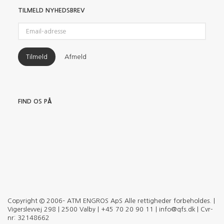
TILMELD NYHEDSBREV
Email-
adresse
Tilmeld
Afmeld
FIND OS PÅ
Copyright © 2006– ATM ENGROS ApS Alle rettigheder forbeholdes. |
Vigerslevvej 298 | 2500 Valby | +45 70 20 90 11 | info@qfs.dk | Cvr-
nr: 32148662