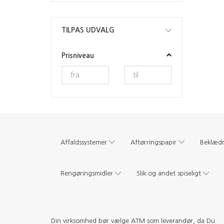
Skifte
TILPAS UDVALG
filter
Prisniveau
Affaldssystemer
Aftørringspapir
Beklæd
Rengøringsmidler
Slik og andet spiseligt
Din virksomhed bør vælge ATM som leverandør, da Du