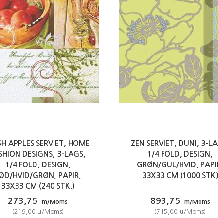
SH APPLES SERVIET, HOME
ZEN SERVIET, DUNI, 3-L
SHION DESIGNS, 3-LAGS,
1/4 FOLD, DESIGN,
1/4 FOLD, DESIGN,
GRØN/GUL/HVID, PAPI
ØD/HVID/GRØN, PAPIR,
33X33 CM (1000 STK
33X33 CM (240 STK.)
273,75
893,75
m/Moms
m/Moms
(
219,00
u/Moms
)
(
715,00
u/Moms
)