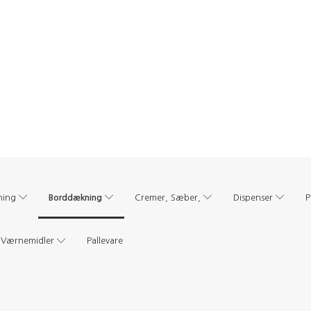
Borddækning
ning
Cremer, Sæber,
Dispenser
P
Værnemidler
Pallevare