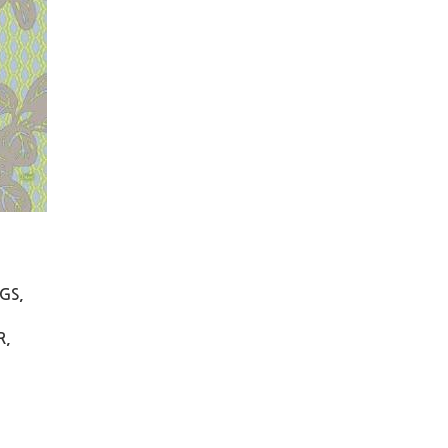
AGS,
R,
)