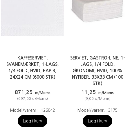
KAFFESERVIET,
SERVIET, GASTRO-LINE, 1-
SVANEMÆRKET, 1-LAGS,
LAGS, 1/4 FOLD,
1/4 FOLD, HVID, PAPIR,
ØKONOMI, HVID, 100%
24X24 CM (6000 STK)
NYFIBER, 33X33 CM (100
STK)
871,25
11,25
m/Moms
m/Moms
(
697,00
u/Moms
)
(
9,00
u/Moms
)
Model/varenr.:
126042
Model/varenr.:
3175
Læg i kurv
Læg i kurv