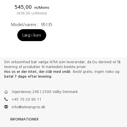
545,00
m/Moms
(
436,00
u/Moms
)
Model/varenr.:
95135
Læg i kurv
Din virksomhed bør vælge ATM som leverandør, da Du dermed vil få
levering af produkter til markedets bedste priser.
Hos os er der intet, der står med småt
. Bestil gratis, ingen risiko og
betal 7 dage efter levering
.
Vigerslevvej 298 | 2500 Valby Denmark
+45 70 20 90 11
info@atmengros.dk
INFORMATIONER