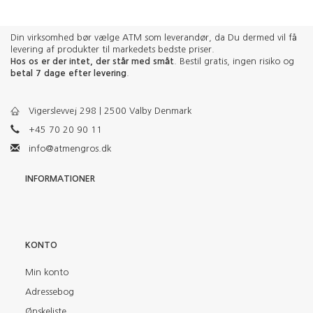
Din virksomhed bør vælge ATM som leverandør, da Du dermed vil få
levering af produkter til markedets bedste priser.
Hos os er der intet, der står med småt
. Bestil gratis, ingen risiko og
betal 7 dage efter levering
.
Vigerslevvej 298 | 2500 Valby Denmark
+45 70 20 90 11
info@atmengros.dk
INFORMATIONER
KONTO
Min konto
Adressebog
Ønskeliste