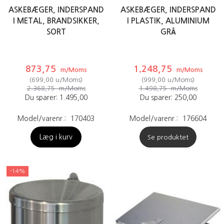
ASKEBÆGER, INDERSPAND
ASKEBÆGER, INDERSPAND
I METAL, BRANDSIKKER,
I PLASTIK, ALUMINIUM
SORT
GRÅ
873,75
1.248,75
m/Moms
m/Moms
(
699,00
u/Moms
)
(
999,00
u/Moms
)
2.368,75
m/Moms
1.498,75
m/Moms
Du sparer:
1.495,00
Du sparer:
250,00
Model/varenr.:
170403
Model/varenr.:
176604
Læg i kurv
Se produktet
-14%