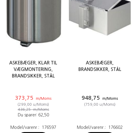
ASKEBÆGER, KLAR TIL
ASKEBÆGER,
VÆGMONTERING,
BRANDSIKKER, STÅL
BRANDSIKKER, STÅL
373,75
948,75
m/Moms
m/Moms
(
299,00
u/Moms
)
(
759,00
u/Moms
)
436,25
m/Moms
Du sparer:
62,50
Model/varenr.:
176597
Model/varenr.:
176602