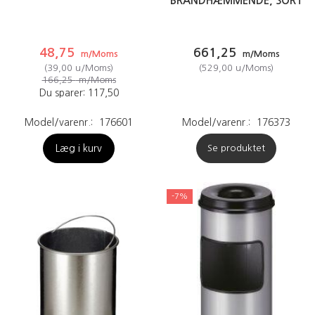
BRANDHÆMMENDE, SORT
48,75
661,25
m/Moms
m/Moms
(
39,00
u/Moms
)
(
529,00
u/Moms
)
166,25
m/Moms
Du sparer:
117,50
Model/varenr.:
176601
Model/varenr.:
176373
Læg i kurv
Se produktet
-7%