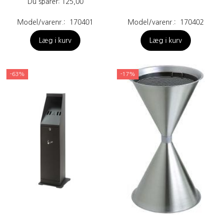
Du sparer:
125,00
Model/varenr.:
170401
Model/varenr.:
170402
Læg i kurv
Læg i kurv
-63%
-17%