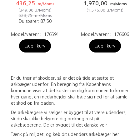
436,25
1.970,00
m/Moms
m/Moms
(
349,00
u/Moms
)
(
1.576,00
u/Moms
)
523,75
m/Moms
Du sparer:
87,50
Model/varenr.:
176591
Model/varenr.:
176606
Læg i kurv
Læg i kurv
Er du trær af skodder, så er det på tide at sætte et
askbæger udenfor. En beregning fra Københavns
kommune viser at det koster nemlig kommunen to kroner
hver gang, en medarbejder skal bøje sig ned for at samle
et skod op fra gaden.
De askebægere vi sælger er bygget til at være udendørs,
så du skal ikke bekymre dig omkring rust på
askebægerene. De er bygget til det danske vejr.
Tænk på miljøet, og køb dit udendørs askebæger her.