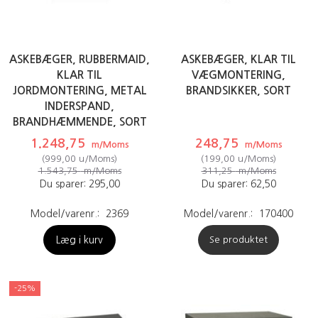
ASKEBÆGER, RUBBERMAID,
ASKEBÆGER, KLAR TIL
KLAR TIL
VÆGMONTERING,
JORDMONTERING, METAL
BRANDSIKKER, SORT
INDERSPAND,
BRANDHÆMMENDE, SORT
1.248,75
248,75
m/Moms
m/Moms
(
999,00
u/Moms
)
(
199,00
u/Moms
)
1.543,75
m/Moms
311,25
m/Moms
Du sparer:
295,00
Du sparer:
62,50
Model/varenr.:
2369
Model/varenr.:
170400
Læg i kurv
Se produktet
-25%