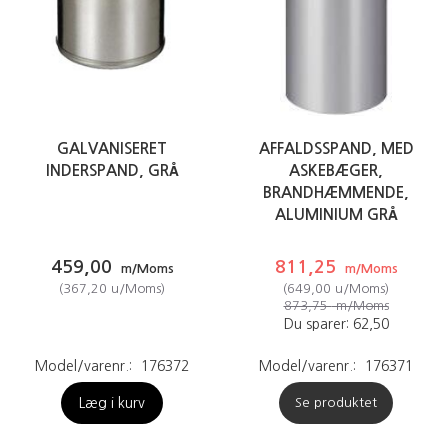
GALVANISERET
AFFALDSSPAND, MED
INDERSPAND, GRÅ
ASKEBÆGER,
BRANDHÆMMENDE,
ALUMINIUM GRÅ
459,00
811,25
m/Moms
m/Moms
(
367,20
u/Moms
)
(
649,00
u/Moms
)
873,75
m/Moms
Du sparer:
62,50
Model/varenr.:
176372
Model/varenr.:
176371
Læg i kurv
Se produktet