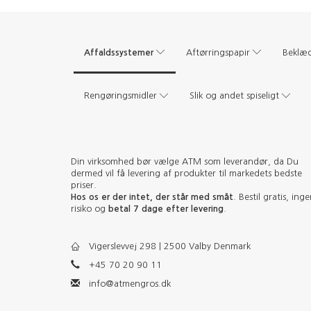
Affaldssystemer
Aftørringspapir
Beklæ
Rengøringsmidler
Slik og andet spiseligt
Din virksomhed bør vælge ATM som leverandør, da Du
dermed vil få levering af produkter til markedets bedste
priser.
Hos os er der intet, der står med småt
. Bestil gratis, ing
risiko og
betal 7 dage efter levering
.
Vigerslevvej 298 | 2500 Valby Denmark
+45 70 20 90 11
info@atmengros.dk