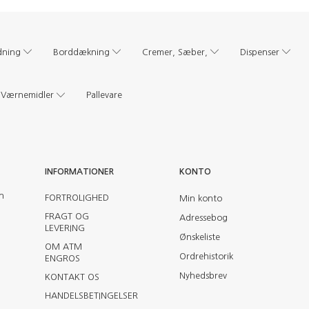
dning
Borddækning
Cremer, Sæber,
Dispenser
Værnemidler
Pallevare
INFORMATIONER
KONTO
en
FORTROLIGHED
Min konto
FRAGT OG
Adressebog
LEVERING
Ønskeliste
OM ATM
Ordrehistorik
ENGROS
Nyhedsbrev
KONTAKT OS
HANDELSBETINGELSER