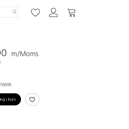
00
m/Moms
)
76606
æg i kurv