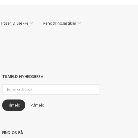
Poser & Sække
Rengøringsartikler
TILMELD NYHEDSBREV
Email-
adresse
Tilmeld
Afmeld
FIND OS PÅ