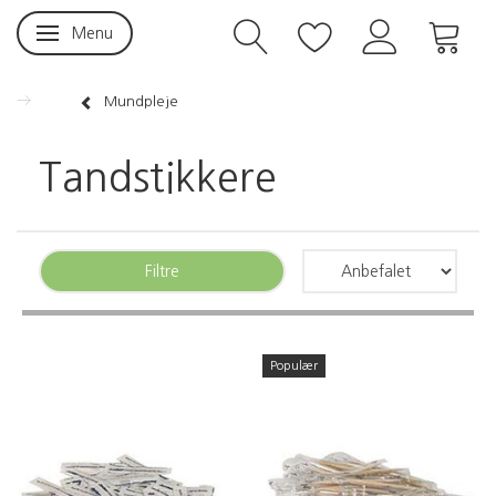
Menu
Skifte navigation
Mundpleje
Tandstikkere
Filtre
Populær