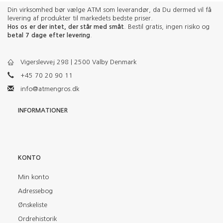
Din virksomhed bør vælge ATM som leverandør, da Du dermed vil få
levering af produkter til markedets bedste priser.
Hos os er der intet, der står med småt
. Bestil gratis, ingen risiko og
betal 7 dage efter levering
.
Vigerslevvej 298 | 2500 Valby Denmark
+45 70 20 90 11
info@atmengros.dk
INFORMATIONER
KONTO
Min konto
Adressebog
Ønskeliste
Ordrehistorik