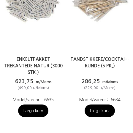
ENKELTPAKKET
TANDSTIKKERE/COCKTAILSP
TREKANTEDE NATUR (3000
RUNDE (5 PK.)
STK.)
623,75
286,25
m/Moms
m/Moms
(
499,00
u/Moms
)
(
229,00
u/Moms
)
Model/varenr.:
6635
Model/varenr.:
6634
Læg i kurv
Læg i kurv