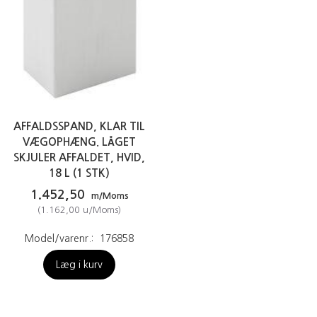
AFFALDSSPAND, KLAR TIL
VÆGOPHÆNG. LÅGET
SKJULER AFFALDET, HVID,
18 L (1 STK)
1.452,50
m/Moms
(
1.162,00
u/Moms
)
Model/varenr.:
176858
Læg i kurv