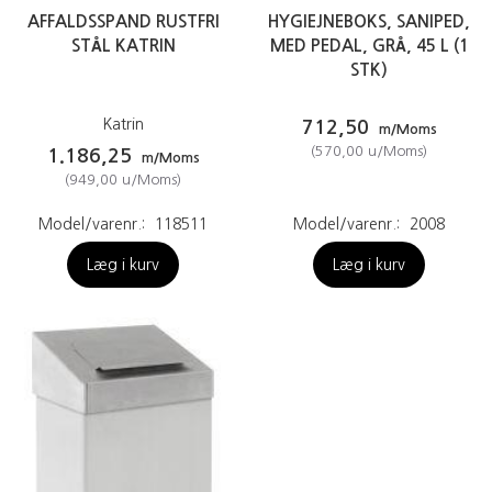
AFFALDSSPAND RUSTFRI
HYGIEJNEBOKS, SANIPED,
STÅL KATRIN
MED PEDAL, GRÅ, 45 L (1
STK)
Katrin
712,50
m/Moms
(
570,00
u/Moms
)
1.186,25
m/Moms
(
949,00
u/Moms
)
Model/varenr.:
118511
Model/varenr.:
2008
Læg i kurv
Læg i kurv