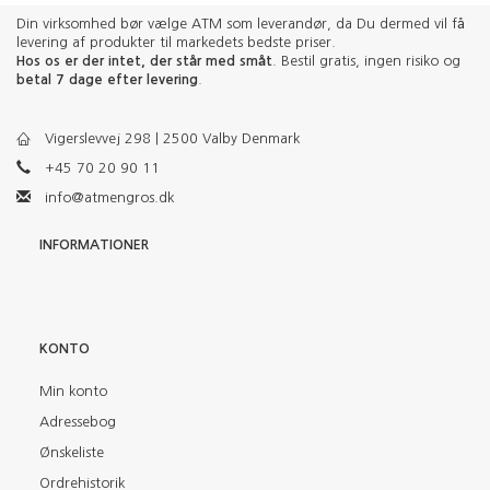
Din virksomhed bør vælge ATM som leverandør, da Du dermed vil få
levering af produkter til markedets bedste priser.
Hos os er der intet, der står med småt
. Bestil gratis, ingen risiko og
betal 7 dage efter levering
.
Vigerslevvej 298 | 2500 Valby Denmark
+45 70 20 90 11
info@atmengros.dk
INFORMATIONER
KONTO
Min konto
Adressebog
Ønskeliste
Ordrehistorik