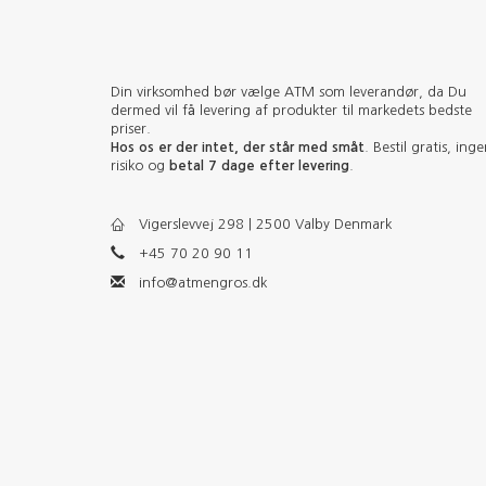
Din virksomhed bør vælge ATM som leverandør, da Du
dermed vil få levering af produkter til markedets bedste
priser.
Hos os er der intet, der står med småt
. Bestil gratis, ing
risiko og
betal 7 dage efter levering
.
Vigerslevvej 298 | 2500 Valby Denmark
+45 70 20 90 11
info@atmengros.dk