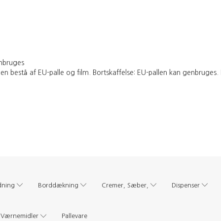
nbruges
bestå af EU-palle og film. Bortskaffelse: EU-pallen kan genbruges
dning
Borddækning
Cremer, Sæber,
Dispenser
Værnemidler
Pallevare