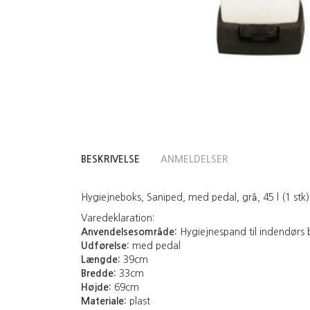
BESKRIVELSE
ANMELDELSER
Hygiejneboks, Saniped, med pedal, grå, 45 l (1 stk)
Varedeklaration:
Anvendelsesområde:
Hygiejnespand til indendørs 
Udførelse:
med pedal
Længde:
39cm
Bredde:
33cm
Højde:
69cm
Materiale:
plast