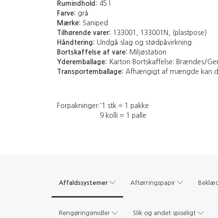
Rumindhold:
45 l
Farve:
grå
Mærke:
Saniped
Tilhørende varer:
133001, 133001N, (plastpose)
Håndtering:
Undgå slag og stødpåvirkning.
Bortskaffelse af vare:
Miljøstation
Yderemballage:
Karton Bortskaffelse: Brændes/Ge
Transportemballage:
Afhængigt af mængde kan den 
Forpakninger:
'1 stk = 1 pakke
9 kolli = 1 palle
Affaldssystemer
Aftørringspapir
Beklæ
Rengøringsmidler
Slik og andet spiseligt