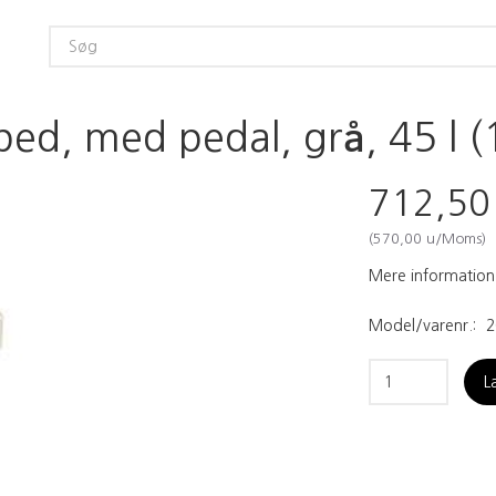
ed, med pedal, grå, 45 l (1
712,5
(
570,00
u/Moms
)
Mere information
Model/varenr.:
2
L