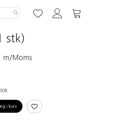
 stk)
0
m/Moms
008
æg i kurv