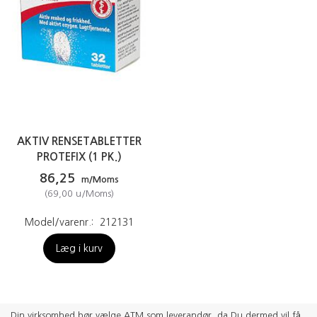
AKTIV RENSETABLETTER
PROTEFIX (1 PK.)
86,25
m/Moms
(
69,00
u/Moms
)
Model/varenr.:
212131
Læg i kurv
Din virksomhed bør vælge ATM som leverandør, da Du dermed vil få