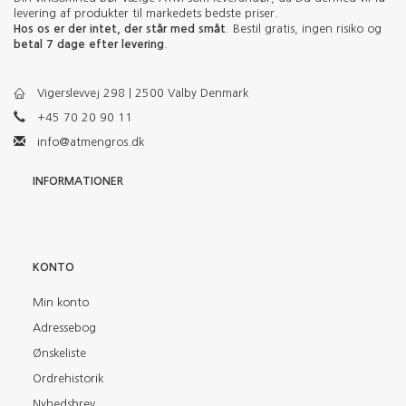
levering af produkter til markedets bedste priser.
Hos os er der intet, der står med småt
. Bestil gratis, ingen risiko og
betal 7 dage efter levering
.
Vigerslevvej 298 | 2500 Valby Denmark
+45 70 20 90 11
info@atmengros.dk
INFORMATIONER
KONTO
Min konto
Adressebog
Ønskeliste
Ordrehistorik
Nyhedsbrev