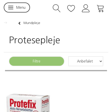
Menu
Skifte navigation
Mundpleje
Protesepleje
Filtre