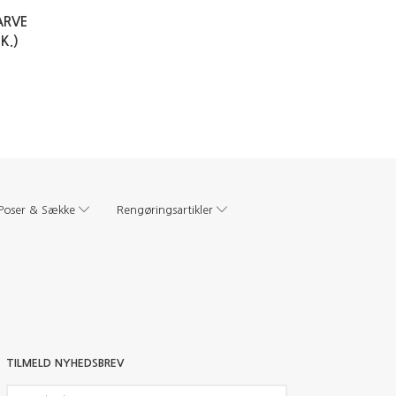
ARVE
K.)
Poser & Sække
Rengøringsartikler
TILMELD NYHEDSBREV
Email-