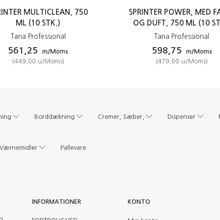
RINTER MULTICLEAN, 750
SPRINTER POWER, MED F
ML (10 STK.)
OG DUFT, 750 ML (10 ST
Tana Professional
Tana Professional
561,25
598,75
m/Moms
m/Moms
(
449,00
u/Moms
)
(
479,00
u/Moms
)
ning
Borddækning
Cremer, Sæber,
Dispenser
Værnemidler
Pallevare
INFORMATIONER
KONTO
en