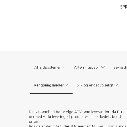
SP
Affaldssystemer
Aftørringspapir
Beklæd
Rengøringsmidler
Slik og andet spiseligt
Din virksomhed bør vælge ATM som leverandør, da Du
dermed vil få levering af produkter til markedets bedste
priser.
Hos os er der intet, der står med småt
. Bestil gratis, ing