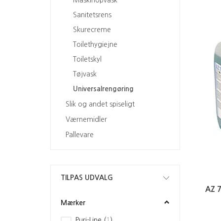
Sanitetsrens
Skurecreme
Toilethygiejne
Toiletskyl
Tøjvask
Universalrengøring
Slik og andet spiseligt
Værnemidler
Pallevare
Skifte
TILPAS UDVALG
filter
AZ 
Mærker
Puri-Line
(
1
)