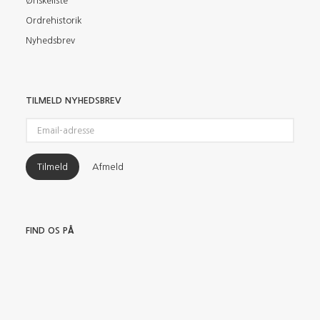
Ønskeliste
Ordrehistorik
Nyhedsbrev
TILMELD NYHEDSBREV
Email-
adresse
Tilmeld
Afmeld
FIND OS PÅ