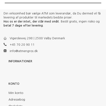
Din virksomhed bør vælge ATM som leverandør, da Du dermed vil få
levering af produkter til markedets bedste priser.
Hos os er der intet, der står med småt
. Bestil gratis, ingen risiko og
betal 7 dage efter levering
.
Vigerslevvej 298 | 2500 Valby Denmark
+45 70 20 90 11
info@atmengros.dk
INFORMATIONER
KONTO
Min konto
Adressebog