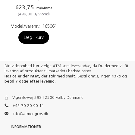
623,75
m/Moms
(
499,00
u/Moms
)
Model/varenr.:
165061
Læg i kurv
Din virksomhed bør vælge ATM som leverandør, da Du dermed vil få
levering af produkter til markedets bedste priser.
Hos os er der intet, der står med småt
. Bestil gratis, ingen risiko og
betal 7 dage efter levering
.
Vigerslevvej 298 | 2500 Valby Denmark
+45 70 20 90 11
info@atmengros.dk
INFORMATIONER