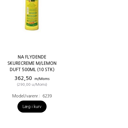
NA FLYDENDE
SKURECREME M/LEMON
DUFT 500ML (10 STK)
362,50
m/Moms
(
290,00
u/Moms
)
Model/varenr.:
6239
Læg i kurv