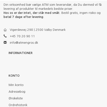
Din virksomhed bør vælge ATM som leverandør, da Du dermed vil få
levering af produkter til markedets bedste priser.
Hos os er der intet, der står med småt
. Bestil gratis, ingen risiko og
betal 7 dage efter levering
.
Vigerslevvej 298 | 2500 Valby Denmark
+45 70 20 90 11
info@atmengros.dk
INFORMATIONER
KONTO
Min konto
Adressebog
Ønskeliste
Ordrehistorik