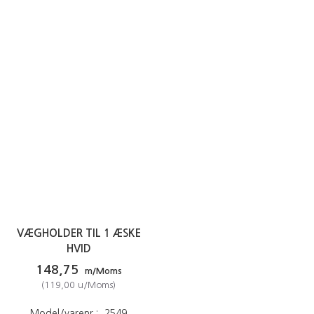
VÆGHOLDER TIL 1 ÆSKE
HVID
148,75
m/Moms
(
119,00
u/Moms
)
Model/varenr.:
2549