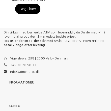
Læg i kurv
Din virksomhed bør vælge ATM som leverandør, da Du dermed vil få
levering af produkter til markedets bedste priser.
Hos os er der intet, der står med småt
. Bestil gratis, ingen risiko og
betal 7 dage efter levering
.
Vigerslevvej 298 | 2500 Valby Denmark
+45 70 20 90 11
info@atmengros.dk
INFORMATIONER
KONTO