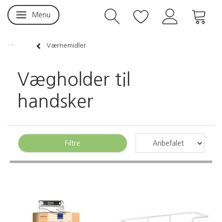
Menu
Skifte navigation
Værnemidler
Vægholder til
handsker
Filtre