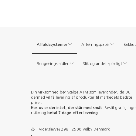
Affaldssystemer
Aftørringspapir
Beklæ
Rengøringsmidler
Slik og andet spiseligt
Din virksomhed bør vælge ATM som leverandør, da Du
dermed vil få levering af produkter til markedets bedste
priser.
Hos os er der intet, der står med småt
. Bestil gratis, ing
risiko og
betal 7 dage efter levering
.
Vigerslevvej 298 | 2500 Valby Denmark