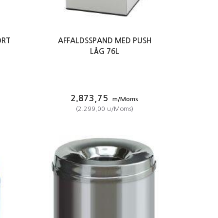
ORT
AFFALDSSPAND MED PUSH
LÅG 76L
2.873,75
m/Moms
(
2.299,00
u/Moms
)