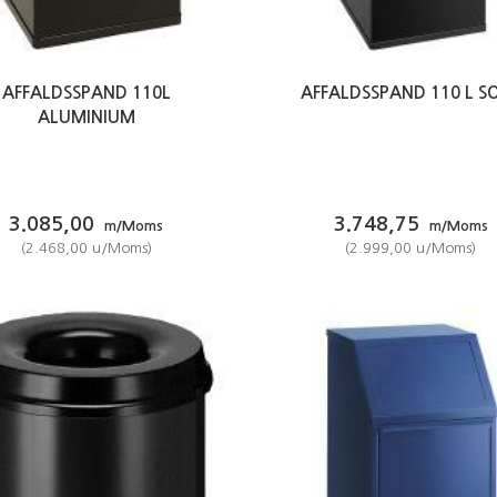
AFFALDSSPAND 110L
AFFALDSSPAND 110 L S
ALUMINIUM
3.085,00
3.748,75
m/Moms
m/Moms
(
2.468,00
u/Moms
)
(
2.999,00
u/Moms
)