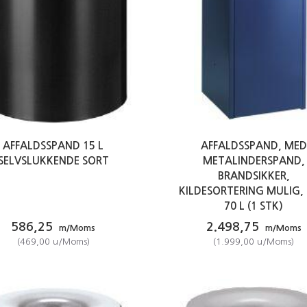
AFFALDSSPAND 15 L
AFFALDSSPAND, MED
SELVSLUKKENDE SORT
METALINDERSPAND,
BRANDSIKKER,
KILDESORTERING MULIG, 
70 L (1 STK)
586,25
2.498,75
m/Moms
m/Moms
(
469,00
u/Moms
)
(
1.999,00
u/Moms
)