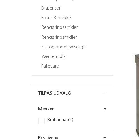
Dispenser
Poser & Sække
Rengøringsartikler
Rengøringsmidler
Slik og andet spiseligt
Værnemidler
Pallevare
Skifte
TILPAS UDVALG
filter
Mærker
Brabantia
(
2
)
Prisniveau