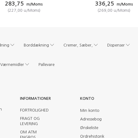
283,75
336,25
m/Moms
m/Moms
(
227,00
u/Moms
)
(
269,00
u/Moms
)
dning
Borddækning
Cremer, Sæber,
Dispenser
Værnemidler
Pallevare
INFORMATIONER
KONTO
en
FORTROLIGHED
Min konto
FRAGT OG
Adressebog
LEVERING
Ønskeliste
OM ATM
Ordrehistorik
ENGROS