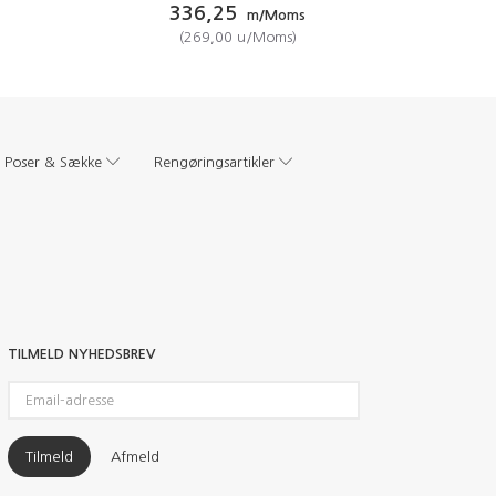
336,25
m/Moms
(
269,00
u/Moms
)
Poser & Sække
Rengøringsartikler
TILMELD NYHEDSBREV
Email-
adresse
Tilmeld
Afmeld