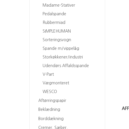
Madame-Stativer
Pedalspande
Rubbermiad
SIMPLEHUMAN
Sorteringsvogn
Spande m/vippelåg
Storkøkkener/industri
Udendørs Affaldsspande
V-Part
Vægmonteret
WESCO
Aftørringspapir
AF
Beklædning
Borddækning
Cremer, Sæber,