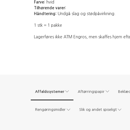
Farve:
hvid
Tilhørende varer:
Håndtering:
Undgå slag og stødpåvirkning.
1 stk = 1 pakke
Lagerføres ikke ATM Engros, men skaffes hjem efter 
Affaldssystemer
Aftørringspapir
Beklæ
Rengøringsmidler
Slik og andet spiseligt