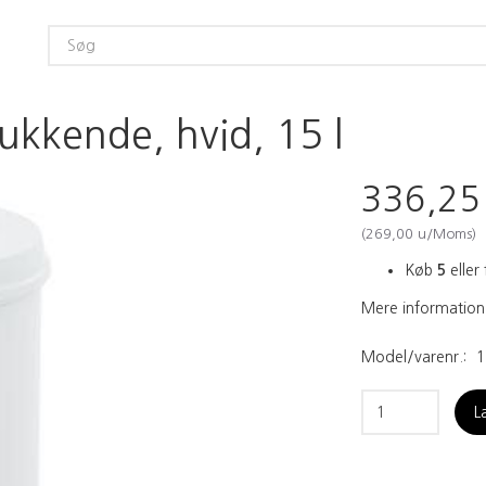
lukkende, hvid, 15 l
336,2
(
269,00
u/Moms
)
Køb
5
eller 
Mere information
Model/varenr.:
1
L