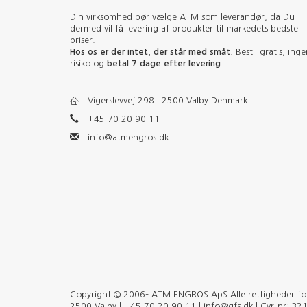
Din virksomhed bør vælge ATM som leverandør, da Du
dermed vil få levering af produkter til markedets bedste
priser.
Hos os er der intet, der står med småt
. Bestil gratis, ing
risiko og
betal 7 dage efter levering
.
Vigerslevvej 298 | 2500 Valby Denmark
+45 70 20 90 11
info@atmengros.dk
Copyright © 2006– ATM ENGROS ApS Alle rettigheder forb
2500 Valby | +45 70 20 90 11 | info@qfs.dk | Cvr-nr: 3