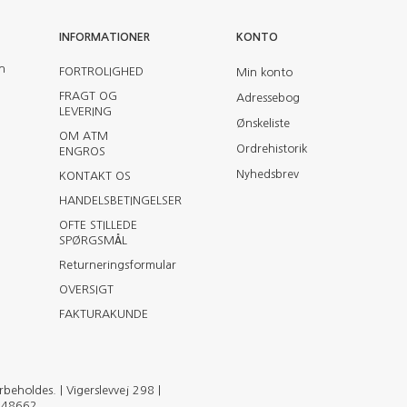
INFORMATIONER
KONTO
en
FORTROLIGHED
Min konto
FRAGT OG
Adressebog
LEVERING
Ønskeliste
OM ATM
Ordrehistorik
ENGROS
Nyhedsbrev
KONTAKT OS
HANDELSBETINGELSER
OFTE STILLEDE
SPØRGSMÅL
Returneringsformular
OVERSIGT
FAKTURAKUNDE
eholdes. | Vigerslevvej 298 |
2148662