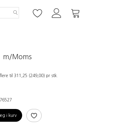
5
m/Moms
flere til
311,25
(
249,00
)
pr stk.
76527
æg i kurv