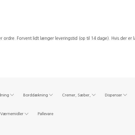
ordre. Forvent lidt længer leveringstid (op til 14 dage). Hvis der er
dning
Borddækning
Cremer, Sæber,
Dispenser
Værnemidler
Pallevare