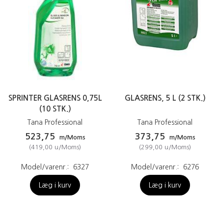
SPRINTER GLASRENS 0,75L
GLASRENS, 5 L (2 STK.)
(10 STK.)
Tana Professional
Tana Professional
523,75
373,75
m/Moms
m/Moms
(
419,00
u/Moms
)
(
299,00
u/Moms
)
Model/varenr.:
6327
Model/varenr.:
6276
Læg i kurv
Læg i kurv