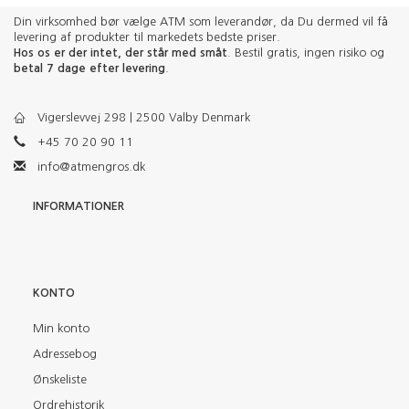
Din virksomhed bør vælge ATM som leverandør, da Du dermed vil få
levering af produkter til markedets bedste priser.
Hos os er der intet, der står med småt
. Bestil gratis, ingen risiko og
betal 7 dage efter levering
.
Vigerslevvej 298 | 2500 Valby Denmark
+45 70 20 90 11
info@atmengros.dk
INFORMATIONER
KONTO
Min konto
Adressebog
Ønskeliste
Ordrehistorik