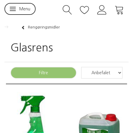
Menu
Skifte navigation
Rengøringsmidler
Glasrens
Filtre