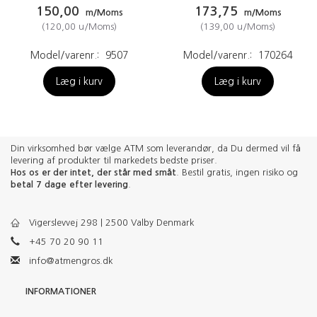
150,00
173,75
m/Moms
m/Moms
(
120,00
u/Moms
)
(
139,00
u/Moms
)
Model/varenr.:
9507
Model/varenr.:
170264
Læg i kurv
Læg i kurv
Din virksomhed bør vælge ATM som leverandør, da Du dermed vil få
levering af produkter til markedets bedste priser.
Hos os er der intet, der står med småt
. Bestil gratis, ingen risiko og
betal 7 dage efter levering
.
Vigerslevvej 298 | 2500 Valby Denmark
+45 70 20 90 11
info@atmengros.dk
INFORMATIONER