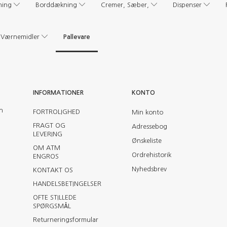
ning
Borddækning
Cremer, Sæber,
Dispenser
Pallevare
Værnemidler
INFORMATIONER
KONTO
en
FORTROLIGHED
Min konto
FRAGT OG
Adressebog
LEVERING
Ønskeliste
OM ATM
Ordrehistorik
ENGROS
Nyhedsbrev
KONTAKT OS
HANDELSBETINGELSER
OFTE STILLEDE
SPØRGSMÅL
Returneringsformular