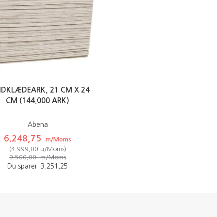
DKLÆDEARK, 21 CM X 24
CM (144.000 ARK)
Abena
6.248,75
m/Moms
(
4.999,00
u/Moms
)
9.500,00
m/Moms
Du sparer:
3.251,25