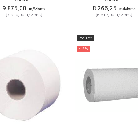
9.875,00
8.266,25
m/Moms
m/Moms
(
7.900,00
u/Moms
)
(
6.613,00
u/Moms
)
Populær
-12%