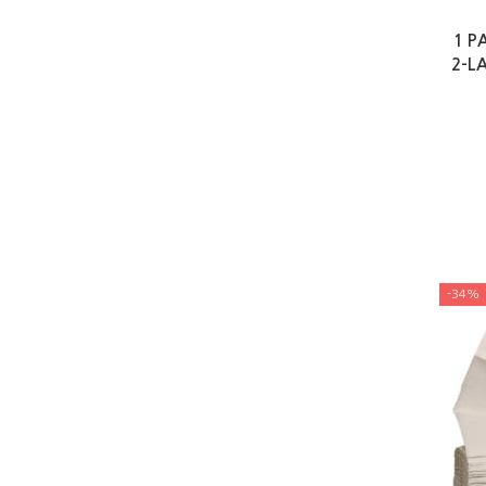
1 P
2-L
-34%