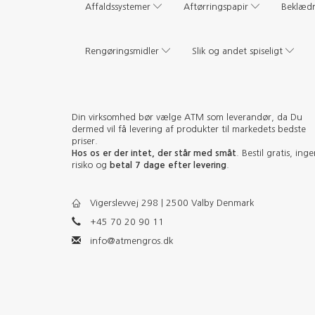
Affaldssystemer
Aftørringspapir
Beklæd
Rengøringsmidler
Slik og andet spiseligt
Din virksomhed bør vælge ATM som leverandør, da Du
dermed vil få levering af produkter til markedets bedste
priser.
Hos os er der intet, der står med småt
. Bestil gratis, ing
risiko og
betal 7 dage efter levering
.
Vigerslevvej 298 | 2500 Valby Denmark
+45 70 20 90 11
info@atmengros.dk