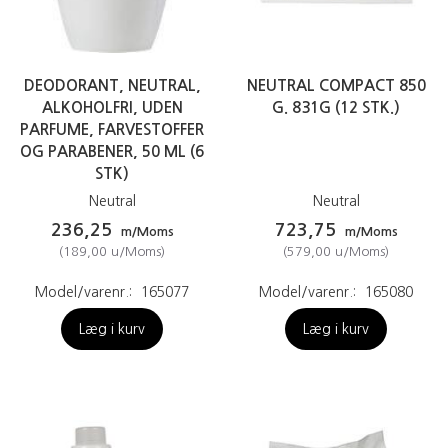
DEODORANT, NEUTRAL,
NEUTRAL COMPACT 850
ALKOHOLFRI, UDEN
G. 831G (12 STK.)
PARFUME, FARVESTOFFER
OG PARABENER, 50 ML (6
STK)
Neutral
Neutral
236,25
723,75
m/Moms
m/Moms
(
189,00
u/Moms
)
(
579,00
u/Moms
)
Model/varenr.:
165077
Model/varenr.:
165080
Læg i kurv
Læg i kurv