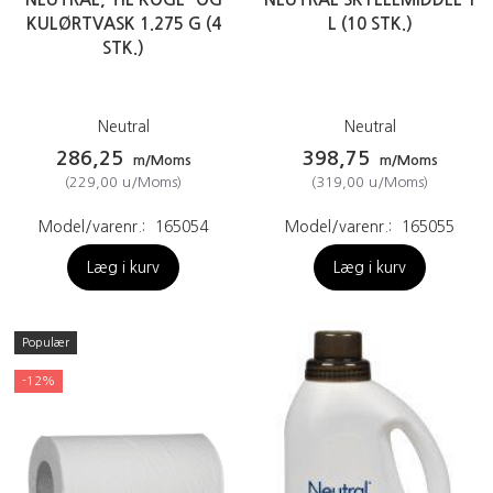
KULØRTVASK 1.275 G (4
L (10 STK.)
STK.)
Neutral
Neutral
286,25
398,75
m/Moms
m/Moms
(
229,00
u/Moms
)
(
319,00
u/Moms
)
Model/varenr.:
165054
Model/varenr.:
165055
Læg i kurv
Læg i kurv
Populær
-12%