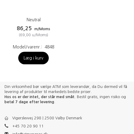
Neutral
86,25
m/Moms
(
69,00
u/Moms
)
Model/varenr.:
4848
Læg i kurv
Din virksomhed bør vælge ATM som leverandør, da Du dermed vil få
levering af produkter til markedets bedste priser.
Hos os er der intet, der står med småt
. Bestil gratis, ingen risiko og
betal 7 dage efter levering
.
Vigerslevvej 298 | 2500 Valby Denmark
+45 70 20 90 11