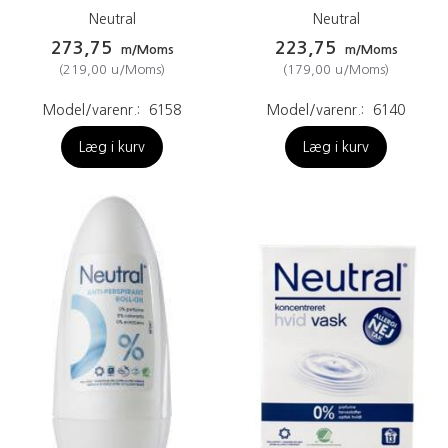
Neutral
Neutral
273,75
223,75
m/Moms
m/Moms
(
219,00
u/Moms
)
(
179,00
u/Moms
)
Model/varenr.:
6158
Model/varenr.:
6140
Læg i kurv
Læg i kurv