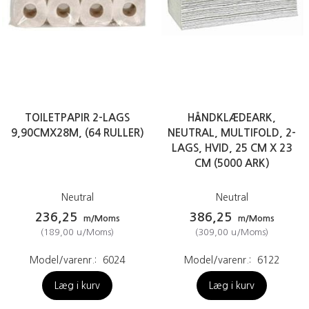
TOILETPAPIR 2-LAGS
HÅNDKLÆDEARK,
9,90CMX28M, (64 RULLER)
NEUTRAL, MULTIFOLD, 2-
LAGS, HVID, 25 CM X 23
CM (5000 ARK)
Neutral
Neutral
236,25
386,25
m/Moms
m/Moms
(
189,00
u/Moms
)
(
309,00
u/Moms
)
Model/varenr.:
6024
Model/varenr.:
6122
Læg i kurv
Læg i kurv