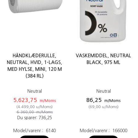
HÅNDKLÆDERULLE,
VASKEMIDDEL, NEUTRAL
NEUTRAL, HVID, 1-LAGS,
BLACK, 975 ML
MED HYLSE, MINI, 120 M
(384 RL)
Neutral
Neutral
5.623,75
86,25
m/Moms
m/Moms
(
4.499,00
u/Moms
)
(
69,00
u/Moms
)
6.360,00
m/Moms
Du sparer:
736,25
Model/varenr.:
6140
Model/varenr.:
166000