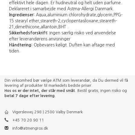
effektivt hele dagen. Er hudneutral og helt uden parfume.
Deklareret i samarbejde med Astma-Allergi Danmark.
Ingredienser:
Aqua,aluminium chlorohydrate,glycerin,PPG-
15 stearyl ether,steareth-2,cyclopentasiloxane,steareth-
21,dimethicone,allantoin,BHT .
Sikkerhedsforskrift:
Ingen særlig risiko ved anvendelse
efter leverandørens anvisninger
Håndtering:
Opbevares køligt. Duften kan aftage med
tiden.
Din virksomhed bør vælge ATM som leverandør, da Du dermed vil få
levering af produkter til markedets bedste priser.
Hos os er der intet, der står med småt
. Bestil gratis, ingen risiko og
betal 7 dage efter levering
.
Vigerslevvej 298 | 2500 Valby Denmark
+45 70 20 90 11
info@atmengros.dk