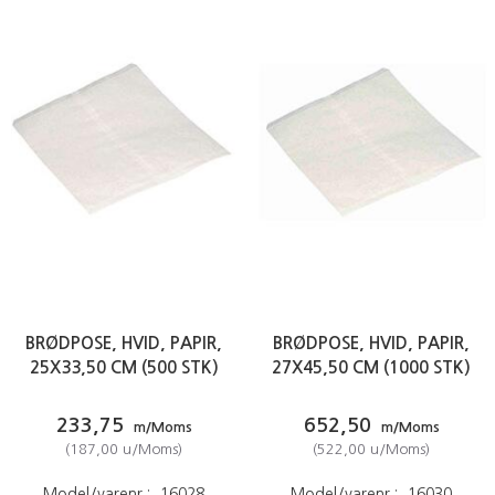
BRØDPOSE, HVID, PAPIR,
BRØDPOSE, HVID, PAPIR,
25X33,50 CM (500 STK)
27X45,50 CM (1000 STK)
233,75
652,50
m/Moms
m/Moms
(
187,00
u/Moms
)
(
522,00
u/Moms
)
Model/varenr.:
16028
Model/varenr.:
16030