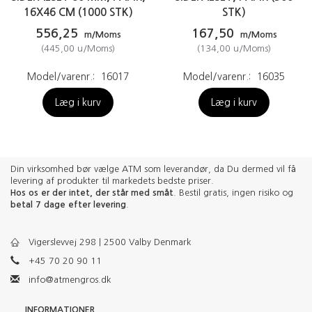
16X46 CM (1000 STK)
STK)
556,25
167,50
m/Moms
m/Moms
(
445,00
u/Moms
)
(
134,00
u/Moms
)
Model/varenr.:
16017
Model/varenr.:
16035
Læg i kurv
Læg i kurv
Din virksomhed bør vælge ATM som leverandør, da Du dermed vil få
levering af produkter til markedets bedste priser.
Hos os er der intet, der står med småt
. Bestil gratis, ingen risiko og
betal 7 dage efter levering
.
Vigerslevvej 298 | 2500 Valby Denmark
+45 70 20 90 11
info@atmengros.dk
INFORMATIONER