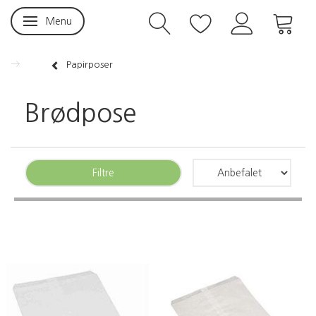
Menu
Skifte navigation
Papirposer
Brødpose
Filtre