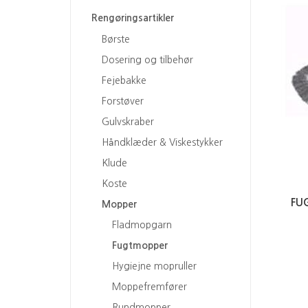
Rengøringsartikler
Børste
Dosering og tilbehør
Fejebakke
Forstøver
Gulvskraber
Håndklæder & Viskestykker
Klude
Koste
FU
Mopper
Fladmopgarn
Fugtmopper
Hygiejne mopruller
Moppefremfører
Rundmopper