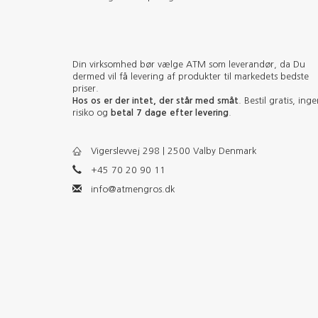
Din virksomhed bør vælge ATM som leverandør, da Du
dermed vil få levering af produkter til markedets bedste
priser.
Hos os er der intet, der står med småt
. Bestil gratis, ing
risiko og
betal 7 dage efter levering
.
Vigerslevvej 298 | 2500 Valby Denmark
+45 70 20 90 11
info@atmengros.dk