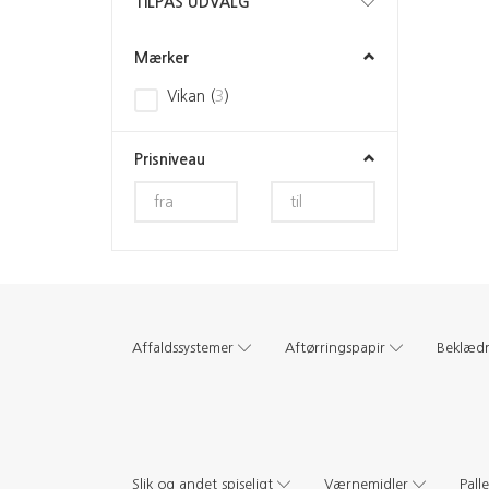
Skifte
TILPAS UDVALG
filter
Mærker
Vikan
(
3
)
Prisniveau
Affaldssystemer
Aftørringspapir
Beklæd
Slik og andet spiseligt
Værnemidler
Pall