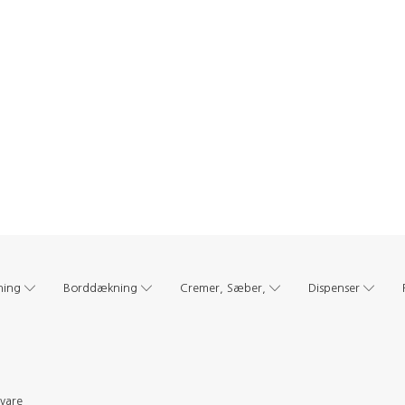
ning
Borddækning
Cremer, Sæber,
Dispenser
evare