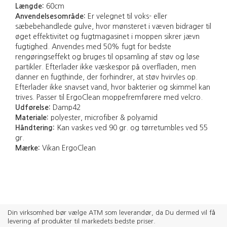
Længde:
60cm
Anvendelsesområde:
Er velegnet til voks- eller
sæbebehandlede gulve, hvor mønsteret i væven bidrager til
øget effektivitet og fugtmagasinet i moppen sikrer jævn
fugtighed. Anvendes med 50% fugt for bedste
rengøringseffekt og bruges til opsamling af støv og løse
partikler. Efterlader ikke væskespor på overfladen, men
danner en fugthinde, der forhindrer, at støv hvirvles op.
Efterlader ikke snavset vand, hvor bakterier og skimmel kan
trives. Passer til ErgoClean moppefremførere med velcro.
Udførelse:
Damp42
Materiale:
polyester, microfiber & polyamid
Håndtering:
Kan vaskes ved 90 gr. og tørretumbles ved 55
gr.
Mærke:
Vikan ErgoClean
Din virksomhed bør vælge ATM som leverandør, da Du dermed vil få
levering af produkter til markedets bedste priser.