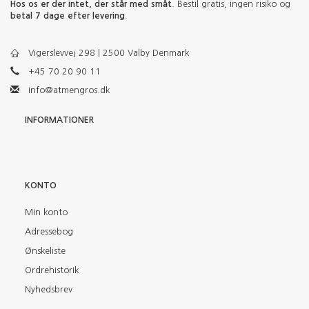
Hos os er der intet, der står med småt
. Bestil gratis, ingen risiko og
betal 7 dage efter levering
.
Vigerslevvej 298 | 2500 Valby Denmark
+45 70 20 90 11
info@atmengros.dk
INFORMATIONER
KONTO
Min konto
Adressebog
Ønskeliste
Ordrehistorik
Nyhedsbrev