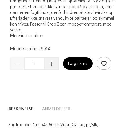
rengøringseffekt og bruges til opsamling af støv og løse
partikler. Efterlader ikke væskespor på overfladen, men
danner en fugthinde, der forhindrer, at støv hvirvles op.
Efterlader ikke snavset vand, hvor bakterier og skimmel
kan trives. Passer til ErgoClean moppefremførere med
velcro.
Mere information
Model/varenr.:
9914
Læg i kurv
BESKRIVELSE
ANMELDELSER
Fugtmoppe Damp42 60cm Vikan Classic, pr/stk,