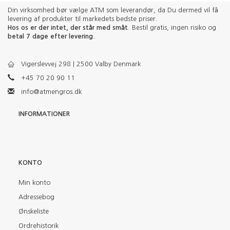
Din virksomhed bør vælge ATM som leverandør, da Du dermed vil få
levering af produkter til markedets bedste priser.
Hos os er der intet, der står med småt
. Bestil gratis, ingen risiko og
betal 7 dage efter levering
.
Vigerslevvej 298 | 2500 Valby Denmark
+45 70 20 90 11
info@atmengros.dk
INFORMATIONER
KONTO
Min konto
Adressebog
Ønskeliste
Ordrehistorik