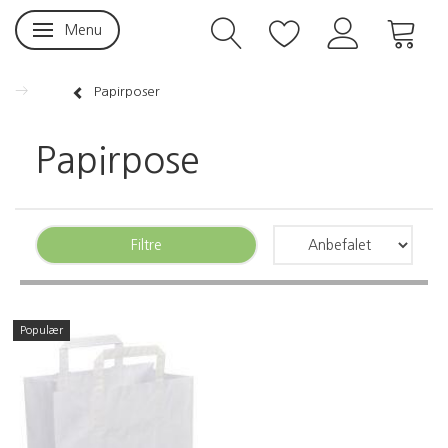
Menu
Skifte navigation
Papirposer
Papirpose
Filtre
Populær