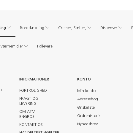
ing
Borddækning
Cremer, Sæber,
Dispenser
Værnemidler
Pallevare
INFORMATIONER
KONTO
en
FORTROLIGHED
Min konto
FRAGT OG
Adressebog
LEVERING
Ønskeliste
OM ATM
Ordrehistorik
ENGROS
Nyhedsbrev
KONTAKT OS
HANDELSBETINGELSER