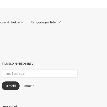
Poser & Sække
Rengøringsartikler
TILMELD NYHEDSBREV
Email-
adresse
Tilmeld
Afmeld