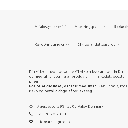
Beklædn
Affaldssystemer
Aftørringspapir
Rengøringsmidler
Slik og andet spiseligt
Din virksomhed bør vælge ATM som leverandør, da Du
dermed vil få levering af produkter til markedets bedste
priser.
Hos os er der intet, der står med småt
. Bestil gratis, ing
risiko og
betal 7 dage efter levering
.
Vigerslevvej 298 | 2500 Valby Denmark
+45 70 20 90 11
info@atmengros.dk