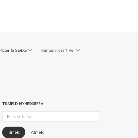
Poser & Sække
Rengøringsartikler
TILMELD NYHEDSBREV
Email-
adresse
Tilmeld
Afmeld