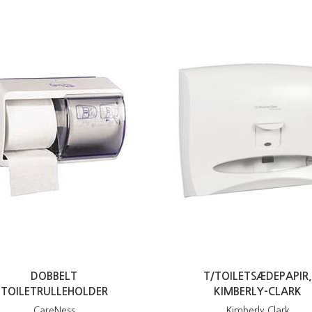
DOBBELT
T/TOILETSÆDEPAPIR
TOILETRULLEHOLDER
KIMBERLY-CLARK
CareNess
Kimberly Clark