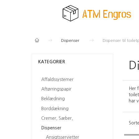
Dispenser
Dispenser til toilet
KATEGORIER
Di
Affaldssystemer
Her f
Aftørringspapir
toile
Beklædning
har v
Borddækning
Cremer, Sæber,
Sorte
Dispenser
Ansigtsservietter