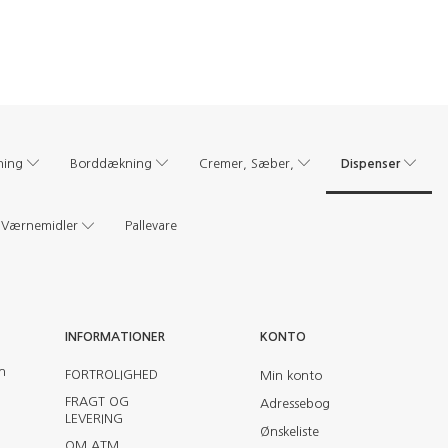
Dispenser
ning
Borddækning
Cremer, Sæber,
Værnemidler
Pallevare
INFORMATIONER
KONTO
en
FORTROLIGHED
Min konto
FRAGT OG
Adressebog
LEVERING
Ønskeliste
OM ATM