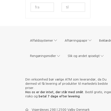
Affaldssystemer
Aftørringspapir
Beklæd
Rengøringsmidler
Slik og andet spiseligt
Din virksomhed bør vælge ATM som leverandør, da Du
dermed vil få levering af produkter til markedets bedste
priser.
Hos os er der intet, der står med småt
. Bestil gratis, ing
risiko og
betal 7 dage efter levering
.
Vigerslevvej 298 | 2500 Valby Denmark