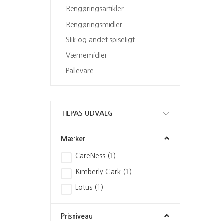
Rengøringsartikler
Rengøringsmidler
Slik og andet spiseligt
Værnemidler
Pallevare
Skifte
TILPAS UDVALG
filter
Mærker
CareNess
(
1
)
Kimberly Clark
(
1
)
Lotus
(
1
)
Prisniveau