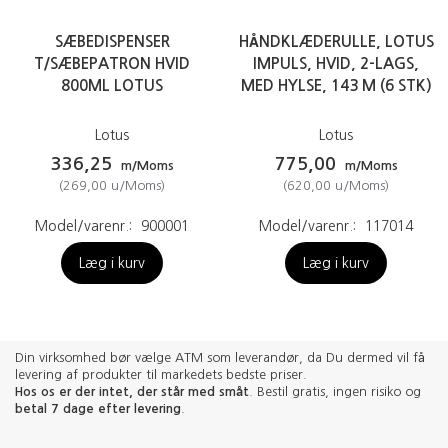
SÆBEDISPENSER
HÅNDKLÆDERULLE, LOTUS
T/SÆBEPATRON HVID
IMPULS, HVID, 2-LAGS,
800ML LOTUS
MED HYLSE, 143 M (6 STK)
Lotus
Lotus
336,25
775,00
m/Moms
m/Moms
(
269,00
u/Moms
)
(
620,00
u/Moms
)
Model/varenr.:
900001
Model/varenr.:
117014
Læg i kurv
Læg i kurv
Din virksomhed bør vælge ATM som leverandør, da Du dermed vil få
levering af produkter til markedets bedste priser.
Hos os er der intet, der står med småt
. Bestil gratis, ingen risiko og
betal 7 dage efter levering
.