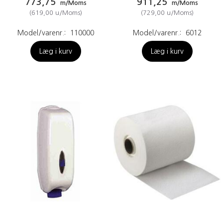
773,75
911,25
m/Moms
m/Moms
(
619,00
u/Moms
)
(
729,00
u/Moms
)
Model/varenr.:
110000
Model/varenr.:
6012
Læg i kurv
Læg i kurv