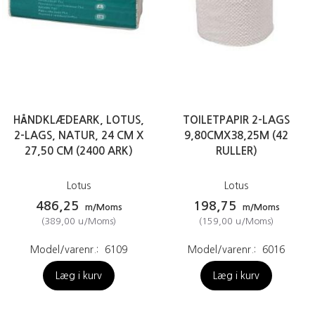
HÅNDKLÆDEARK, LOTUS,
TOILETPAPIR 2-LAGS
2-LAGS, NATUR, 24 CM X
9,80CMX38,25M (42
27,50 CM (2400 ARK)
RULLER)
Lotus
Lotus
486,25
198,75
m/Moms
m/Moms
(
389,00
u/Moms
)
(
159,00
u/Moms
)
Model/varenr.:
6109
Model/varenr.:
6016
Læg i kurv
Læg i kurv