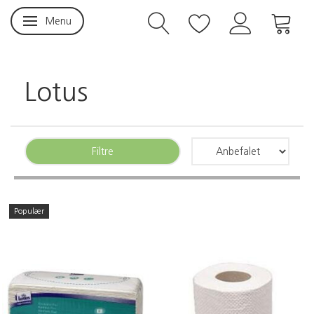
Menu
Skifte navigation
Lotus
Filtre
Populær