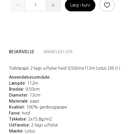
Læg i kurv
BESKRIVELSE
ANMELDELSER
Toiletpapir 2-lags u/hylse hvid 9,50cmx112m Lotus (36 rl.)
Anvendelsesområde:
.
Længde:
112m
Bredde:
9,50cm
Diameter:
13cm
Materiale:
papir
Kvalitet:
100% genbrugspapir
Farve:
hvid
Tykkelse:
2x15,8g/m2
Udførelse:
2-lags u/hylse
Mærke:
Lotus