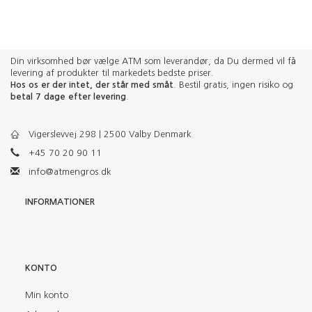
Din virksomhed bør vælge ATM som leverandør, da Du dermed vil få
levering af produkter til markedets bedste priser.
Hos os er der intet, der står med småt
. Bestil gratis, ingen risiko og
betal 7 dage efter levering
.
Vigerslevvej 298 | 2500 Valby Denmark
+45 70 20 90 11
info@atmengros.dk
INFORMATIONER
KONTO
Min konto