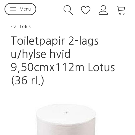
Menu
Skifte navigation
Fra:
Lotus
Toiletpapir 2-lags
u/hylse hvid
9,50cmx112m Lotus
(36 rl.)