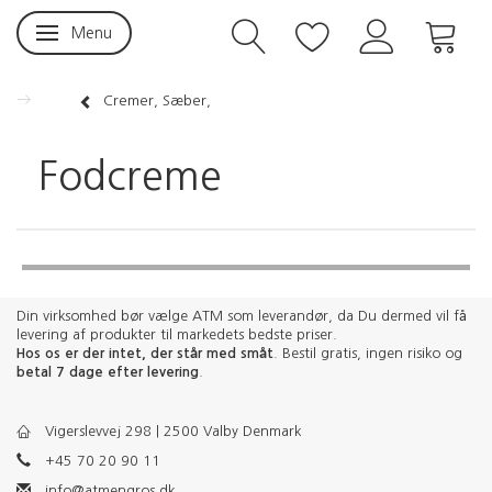
Menu
Skifte navigation
Cremer, Sæber,
Fodcreme
Din virksomhed bør vælge ATM som leverandør, da Du dermed vil få
levering af produkter til markedets bedste priser.
Hos os er der intet, der står med småt
. Bestil gratis, ingen risiko og
betal 7 dage efter levering
.
Vigerslevvej 298 | 2500 Valby Denmark
+45 70 20 90 11
info@atmengros.dk