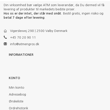
Din virksomhed bør vælge ATM som leverandør, da Du dermed vil få
levering af produkter til markedets bedste priser.
Hos os er der intet, der står med småt
. Bestil gratis, ingen risiko og
betal 7 dage efter levering
.
Vigerslevvej 298 | 2500 Valby Denmark
+45 70 20 90 11
info@atmengros.dk
INFORMATIONER
KONTO
Min konto
Adressebog
Ønskeliste
Ordrehistorik