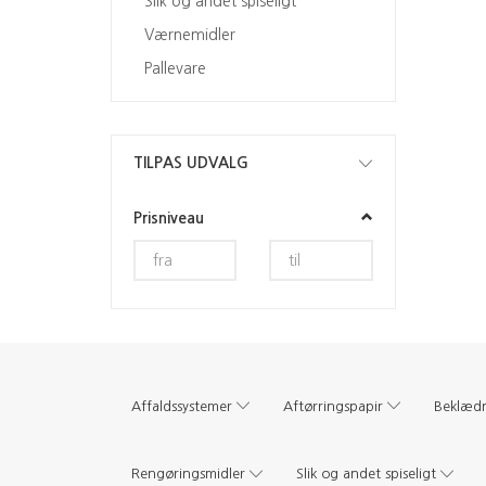
Slik og andet spiseligt
Værnemidler
Pallevare
Skifte
TILPAS UDVALG
filter
Prisniveau
Affaldssystemer
Aftørringspapir
Beklæd
Rengøringsmidler
Slik og andet spiseligt