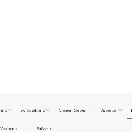
ning
Borddækning
Cremer, Sæber,
Dispenser
Værnemidler
Pallevare