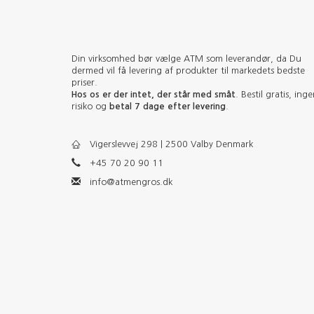
Din virksomhed bør vælge ATM som leverandør, da Du
dermed vil få levering af produkter til markedets bedste
priser.
Hos os er der intet, der står med småt
. Bestil gratis, ing
risiko og
betal 7 dage efter levering
.
Vigerslevvej 298 | 2500 Valby Denmark
+45 70 20 90 11
info@atmengros.dk