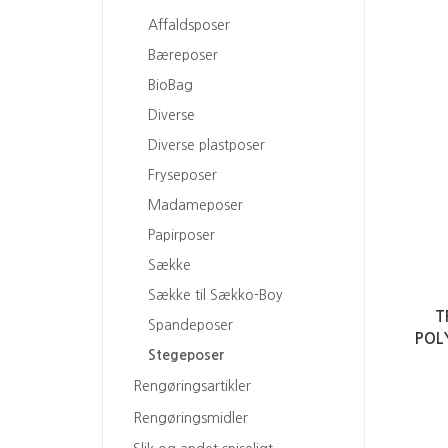
Affaldsposer
Bæreposer
BioBag
Diverse
Diverse plastposer
Fryseposer
Madameposer
Papirposer
Sække
Sække til Sækko-Boy
T
Spandeposer
POLY
Stegeposer
Rengøringsartikler
Rengøringsmidler