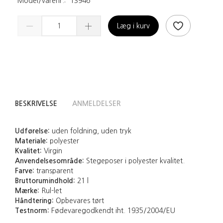
Model/varenr.:
13946
Læg i kurv
BESKRIVELSE
ANMELDELSER
Udførelse:
uden foldning, uden tryk
Materiale:
polyester
Kvalitet:
Virgin
Anvendelsesområde:
Stegeposer i polyester kvalitet.
Farve:
transparent
Bruttorumindhold:
21 l
Mærke:
Rul-let
Håndtering:
Opbevares tørt
Testnorm:
Fødevaregodkendt iht. 1935/2004/EU