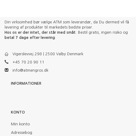
Din virksomhed bør vælge ATM som leverandør, da Du dermed vil få
levering af produkter til markedets bedste priser.
Hos os er der intet, der står med småt
. Bestil gratis, ingen risiko og
betal 7 dage efter levering
.
Vigerslevvej 298 | 2500 Valby Denmark
+45 70 20 90 11
info@atmengros.dk
INFORMATIONER
KONTO
Min konto
Adressebog