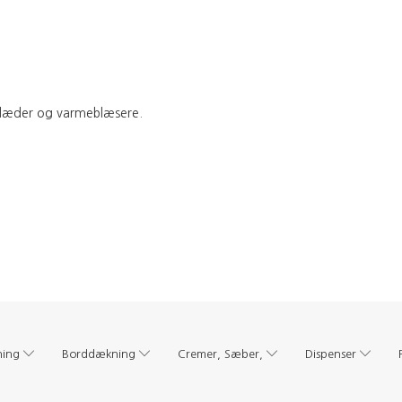
ndklæder og varmeblæsere.
ning
Borddækning
Cremer, Sæber,
Dispenser