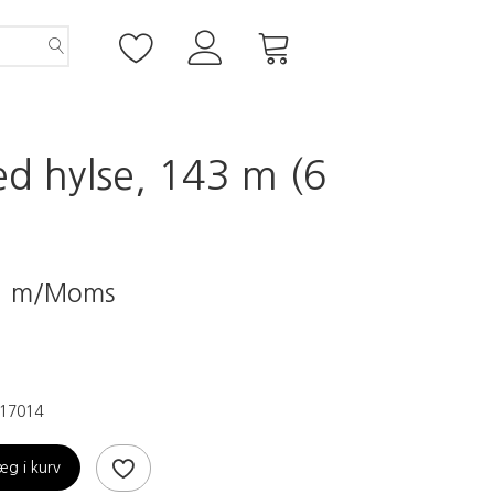
ed hylse, 143 m (6
0
m/Moms
17014
æg i kurv