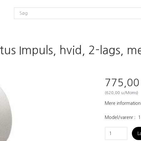
us Impuls, hvid, 2-lags, m
775,0
(
620,00
u/Moms
)
Mere information
Model/varenr.:
1
L