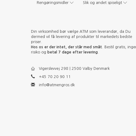
Rengøringsmidler
Slik og andet spiseligt
Din virksomhed bør vælge ATM som leverandør, da Du
dermed vil få levering af produkter til markedets bedste
priser.
Hos os er der intet, der står med småt
. Bestil gratis, ing
risiko og
betal 7 dage efter levering
.
Vigerslevvej 298 | 2500 Valby Denmark
+45 70 20 90 11
info@atmengros.dk