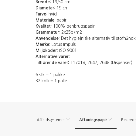
Bredde:
19,50 cm
Diameter:
19 cm
Farve:
hvid
Materiale:
papir
Kvalitet:
100% genbrugspapir
Grammatur:
2x25g/m2
Anvendelse:
Det hygiejniske alternativ til stofhå
Mærke:
Lotus Impuls
Miljøkoder:
ISO 9001
Alternative varer:
Tilhørende varer:
117018, 2647, 2648 (Dispenser)
6 stk = 1 pakke
32 kolli = 1 palle
Aftørringspapir
Affaldssystemer
Beklæd