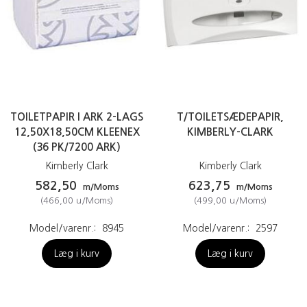
TOILETPAPIR I ARK 2-LAGS
T/TOILETSÆDEPAPIR,
12,50X18,50CM KLEENEX
KIMBERLY-CLARK
(36 PK/7200 ARK)
Kimberly Clark
Kimberly Clark
582,50
623,75
m/Moms
m/Moms
(
466,00
u/Moms
)
(
499,00
u/Moms
)
Model/varenr.:
8945
Model/varenr.:
2597
Læg i kurv
Læg i kurv