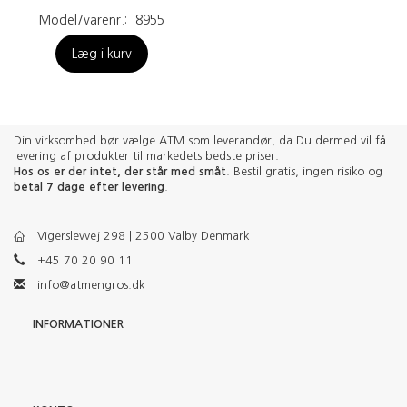
Model/varenr.:
8955
Læg i kurv
Din virksomhed bør vælge ATM som leverandør, da Du dermed vil få
levering af produkter til markedets bedste priser.
Hos os er der intet, der står med småt
. Bestil gratis, ingen risiko og
betal 7 dage efter levering
.
Vigerslevvej 298 | 2500 Valby Denmark
+45 70 20 90 11
info@atmengros.dk
INFORMATIONER