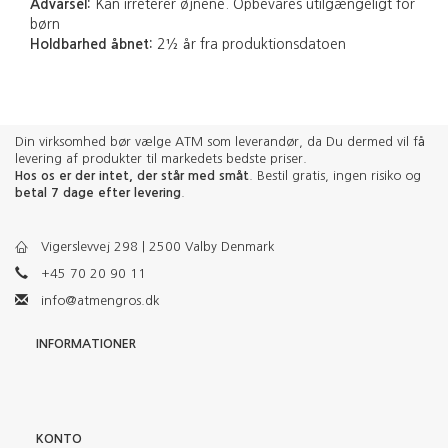
Advarsel:
Kan irreterer øjnene. Opbevares utilgængeligt for
børn
Holdbarhed åbnet:
2½ år fra produktionsdatoen
Din virksomhed bør vælge ATM som leverandør, da Du dermed vil få
levering af produkter til markedets bedste priser.
Hos os er der intet, der står med småt
. Bestil gratis, ingen risiko og
betal 7 dage efter levering
.
Vigerslevvej 298 | 2500 Valby Denmark
+45 70 20 90 11
info@atmengros.dk
INFORMATIONER
KONTO