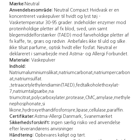
Mærke:
Neutral
Anvendelsesområde:
Neutral Compact Hvidvask er en
koncentreret vaskepulver til hvidt og lyst tøj -
Vasketemperatur 30-95 grader. Indeholder enzymer mod
proteinholdige pletter af fx blod, sved, urin samt
blegemiddelforstærker (TAED) mod farveholdige pletter af
fx kaffe, te, græs og rødvin. Anbefales ikke til uld og silke.
Ikke tilsat parfume, optisk hvidt eller fosfat. Neutral er
deklareret i samarbejde med Astma- og Allergi Forbundet.
Materiale:
Vaskepulver
Indhold:
Natriumaluminiumsilikat,natriumcarbonat,natriumpercarbon
at,natriumsulfat.
,tetraacetylethylendiamin(TAED),fedtalkoholethoxylat-
7,natriumtalgsæbe,na
triumcitrat,polycarboxylater,protease,CMC,amylase,methyle
nephosphonate,si
likone,hydroxyethandifosfonsyre,lipase,cellulase,paraffin.
Certifikater:
Astma-Allergi Danmark, Svanemærket
Sikkerhedsforskrift:
Ingen særlig risiko ved anvendelse
efter leverandørens anvisninger
Håndtering:
Opbevares køligt og tørt.