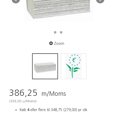
Zoom
386,25
m/Moms
(
309,00
u/Moms
)
Køb
4
eller flere til
348,75
(
279,00
)
pr stk.