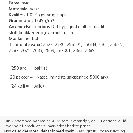
Farve:
hvid
Materiale:
papir
Kvalitet:
100% genbrugspapir
Grammatur:
1x45g/m2
Anvendelsesområde:
Det hygiejniske alternativ til
stofhåndklæder og varmeblæsere.
Mærke:
neutral
Tilhørende varer:
2527, 2530, 256101, 2561N, 2562, 2562N,
2587, 2671, 2683, 2869, 287001, 2883, 2889
(250 ark = 1 pakke)
20 pakker = 1 kasse (mindste salgsenhed 5000 ark)
(24 kolli = 1 palle)
Din virksomhed bør vælge ATM som leverandør, da Du dermed vil få
levering af produkter til markedets bedste priser.
Hos os er der intet, der står med småt
. Bestil gratis, ingen risiko og