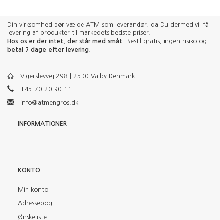
Din virksomhed bør vælge ATM som leverandør, da Du dermed vil få
levering af produkter til markedets bedste priser.
Hos os er der intet, der står med småt
. Bestil gratis, ingen risiko og
betal 7 dage efter levering
.
Vigerslevvej 298 | 2500 Valby Denmark
+45 70 20 90 11
info@atmengros.dk
INFORMATIONER
KONTO
Min konto
Adressebog
Ønskeliste