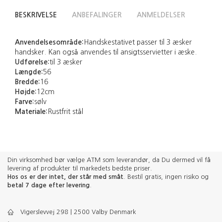
BESKRIVELSE
ANBEFALINGER
ANMELDELSER
Anvendelsesområde:
Handskestativet passer til 3 æsker
handsker. Kan også anvendes til ansigtsservietter i æske.
Udførelse:
til 3 æsker
Længde:
56
Bredde:
16
Højde:
12cm
Farve:
sølv
Materiale:
Rustfrit stål
Din virksomhed bør vælge ATM som leverandør, da Du dermed vil få
levering af produkter til markedets bedste priser.
Hos os er der intet, der står med småt
. Bestil gratis, ingen risiko og
betal 7 dage efter levering
.
Vigerslevvej 298 | 2500 Valby Denmark