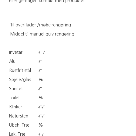
eller gentagen kontakt med produktet
Til overflade- /møbelrengøring
Middel til manuel gulv rengøring
Invetar
√ √
Alu
√
Rustfrit stål
√
Spjele/glas
%
Sanitet
√
Toilet
%
Klinker
√
√
Natursten
√
√
Ubeh. Træ
%
Lak. Træ
√
√