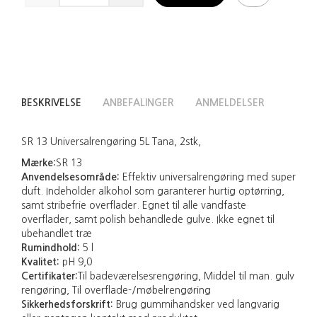
BESKRIVELSE
ANBEFALINGER
ANMELDELSER
SR 13 Universalrengøring 5L Tana, 2stk,
Mærke:
SR 13
Anvendelsesområde:
Effektiv universalrengøring med super
duft. Indeholder alkohol som garanterer hurtig optørring,
samt stribefrie overflader. Egnet til alle vandfaste
overflader, samt polish behandlede gulve. Ikke egnet til
ubehandlet træ
Rumindhold:
5 l
Kvalitet:
pH 9,0
Certifikater:
Til badeværelsesrengøring, Middel til man. gulv
rengøring, Til overflade-/møbelrengøring
Sikkerhedsforskrift:
Brug gummihandsker ved langvarig