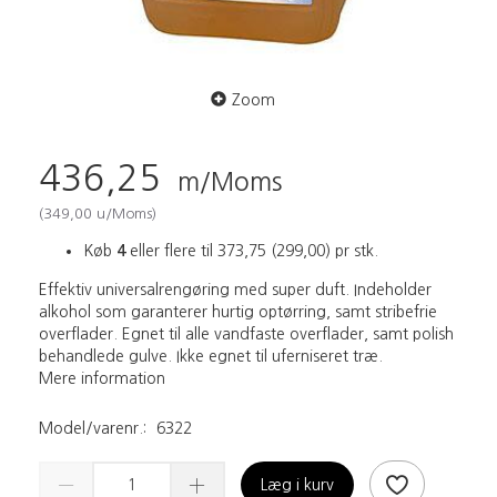
Zoom
436,25
m/Moms
(
349,00
u/Moms
)
Køb
4
eller flere til
373,75
(
299,00
)
pr stk.
Effektiv universalrengøring med super duft. Indeholder
alkohol som garanterer hurtig optørring, samt stribefrie
overflader. Egnet til alle vandfaste overflader, samt polish
behandlede gulve. Ikke egnet til uferniseret træ.
Mere information
Model/varenr.:
6322
Læg i kurv