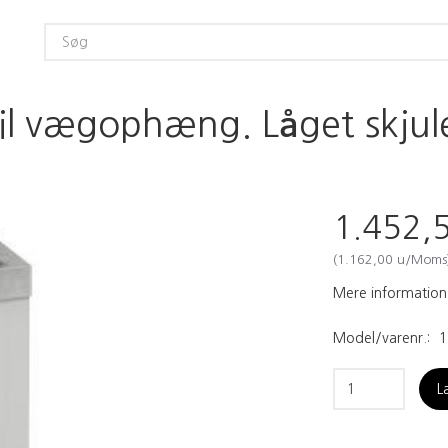
til vægophæng. Låget skjule
1.452,
(
1.162,00
u/Moms
Mere information
Model/varenr.:
1
L