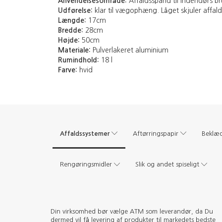
Anvendelsesområde:
Affaldsspand til indendørs brug.
Udførelse:
klar til vægophæng. Låget skjuler affald
Længde:
17cm
Bredde:
28cm
Højde:
50cm
Materiale:
Pulverlakeret aluminium
Rumindhold:
18 l
Farve:
hvid
Affaldssystemer
Aftørringspapir
Beklæ
Rengøringsmidler
Slik og andet spiseligt
Din virksomhed bør vælge ATM som leverandør, da Du
dermed vil få levering af produkter til markedets bedste