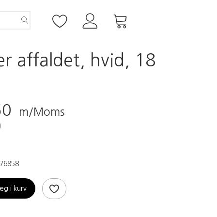
r affaldet, hvid, 18
50
m/Moms
)
76858
æg i kurv