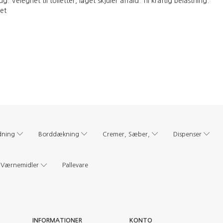
 Velegnet til toiletter, låget skjuler affald. Til kraftig belastning.
et
dning
Borddækning
Cremer, Sæber,
Dispenser
Værnemidler
Pallevare
INFORMATIONER
KONTO