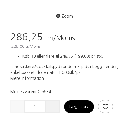
Zoom
286,25
m/Moms
(
229,00
u/Moms
)
Køb
10
eller flere til
248,75
(
199,00
)
pr stk.
Tandstikkere/Cocktailspyd runde m/spids i begge ender,
enkeltpakket i folie natur 1.000stk/pk.
Mere information
Model/varenr.:
6634
Læg i kurv