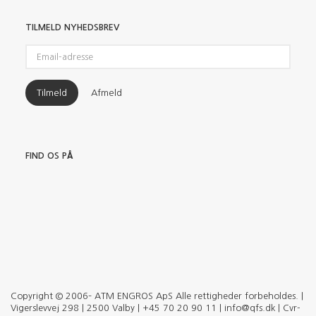
TILMELD NYHEDSBREV
Email-
adresse
Tilmeld
Afmeld
FIND OS PÅ
Copyright © 2006– ATM ENGROS ApS Alle rettigheder forbeholdes. |
Vigerslevvej 298 | 2500 Valby | +45 70 20 90 11 | info@qfs.dk | Cvr-