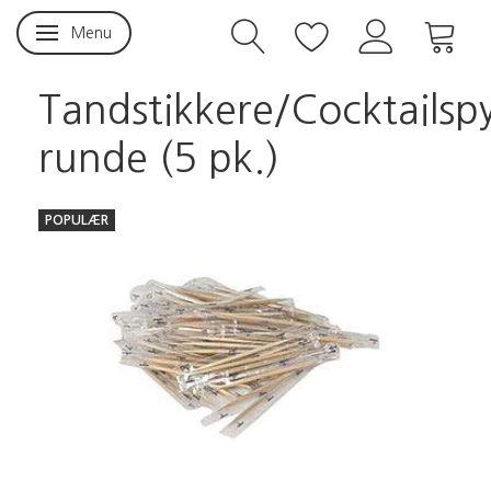
Menu
Skifte navigation
Tandstikkere/Cocktailsp
runde (5 pk.)
POPULÆR