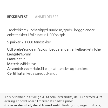
BESKRIVELSE
ANMELDELSER
Tandstikkere/Cocktailspyd runde m/spids i begge ender,
enkeltpakket i folie natur 1.000stk/pk.
5 pakker á 1.000 tandstikker
Udførelse:
runde m/spids i begge ender, enkeltpakket i folie
Længde:
65mm
Farve:
natur
Materiale:
Birketræ
Anvendelsesområde:
Til pleje af tænder og tandkød.
Certifikater:
Fødevaregodkendt
Din virksomhed bør vælge ATM som leverandør, da Du dermed vil få
levering af produkter til markedets bedste priser.
Hos os er der intet, der står med småt
. Bestil gratis, ingen risiko og