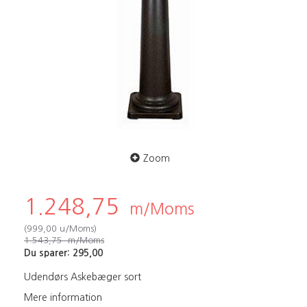
Zoom
1.248,75
m/Moms
(
999,00
u/Moms
)
1.543,75
m/Moms
Du sparer:
295,00
Udendørs Askebæger sort
Mere information