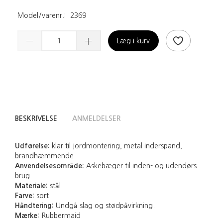
Model/varenr.:
2369
Læg i kurv
BESKRIVELSE
ANMELDELSER
Udførelse:
klar til jordmontering, metal inderspand,
brandhæmmende
Anvendelsesområde:
Askebæger til inden- og udendørs
brug
Materiale:
stål
Farve:
sort
Håndtering:
Undgå slag og stødpåvirkning.
Mærke:
Rubbermaid