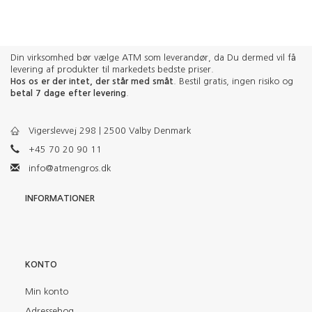
Din virksomhed bør vælge ATM som leverandør, da Du dermed vil få
levering af produkter til markedets bedste priser.
Hos os er der intet, der står med småt
. Bestil gratis, ingen risiko og
betal 7 dage efter levering
.
Vigerslevvej 298 | 2500 Valby Denmark
+45 70 20 90 11
info@atmengros.dk
INFORMATIONER
KONTO
Min konto
Adressebog