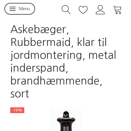
Menu
Skifte navigation
Askebæger,
Rubbermaid, klar til
jordmontering, metal
inderspand,
brandhæmmende,
sort
-19%