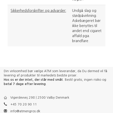
Sikkerhedsforskrifter og advarsler:
Undgå slag og
stødpåvirkning.
Askebægeret bør
ikke benyttes til
andet end cigaret
affald pga.
brandfare.
Din virksomhed bør vælge ATM som leverandør, da Du dermed vil få
levering af produkter til markedets bedste priser.
Hos os er der intet, der står med småt
. Bestil gratis, ingen risiko og
betal 7 dage efter levering
.
Vigerslevvej 298 | 2500 Valby Denmark
+45 70 20 90 11
info@atmengros.dk