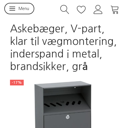
Menu
Skifte navigation
Askebæger, V-part,
klar til vægmontering,
inderspand i metal,
brandsikker, grå
-17%