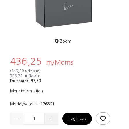
Zoom
436,25
m/Moms
(
349,00
u/Moms
)
523,75
m/Moms
Du sparer:
87,50
Mere information
Model/varenr.:
176591
Læg i kurv