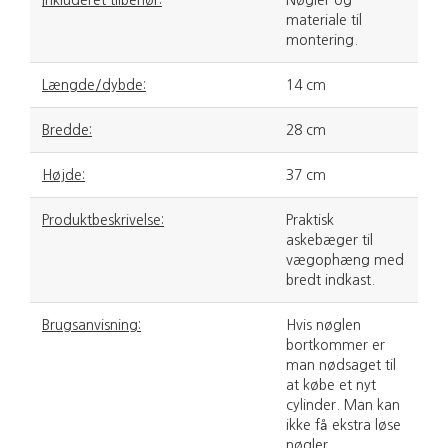
Inkluderet tilbehør:
Nøgler og
materiale til
montering.
Længde/dybde:
14 cm
Bredde:
28 cm
Højde:
37 cm
Produktbeskrivelse:
Praktisk
askebæger til
vægophæng med
bredt indkast.
Brugsanvisning:
Hvis nøglen
bortkommer er
man nødsaget til
at købe et nyt
cylinder. Man kan
ikke få ekstra løse
nøgler.