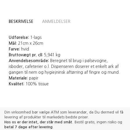
BESKRIVELSE
ANMELDELSER
Udførelse:
1-lags
Mål:
21cm x 26cm
Farve:
hvid
Bruttovægt pr. cll:
5,941 kg
Anvendelsesområde:
Beregnet til brug i pølsevogne,
isboder, cafeterier o.l. Dispenseren doserer et enkelt ark af
gangen til nem og hygiejninsk aftørring af fingre og mund.
Materiale:
papir
Kvalitet:
100% tissue
Din virksomhed bør vælge ATM som leverandør, da Du dermed vil få
levering af produkter til markedets bedste priser.
Hos os er der intet, der står med småt
. Bestil gratis, ingen risiko og
betal 7 dage efter levering
.