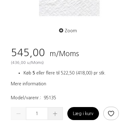
Zoom
545,00
m/Moms
(
436,00
u/Moms
)
Køb
5
eller flere til
522,50
(
418,00
)
pr stk.
Mere information
Model/varenr.:
95135
Læg i kurv