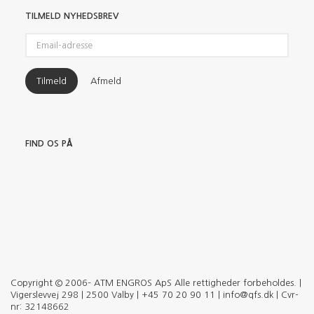
TILMELD NYHEDSBREV
Email-
adresse
Tilmeld
Afmeld
FIND OS PÅ
Copyright © 2006– ATM ENGROS ApS Alle rettigheder forbeholdes. |
Vigerslevvej 298 | 2500 Valby | +45 70 20 90 11 | info@qfs.dk | Cvr-
nr: 32148662