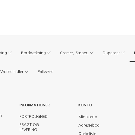
ning
Borddækning
Cremer, Sæber,
Dispenser
Værnemidler
Pallevare
INFORMATIONER
KONTO
en
FORTROLIGHED
Min konto
FRAGT OG
Adressebog
LEVERING
Ønskeliste