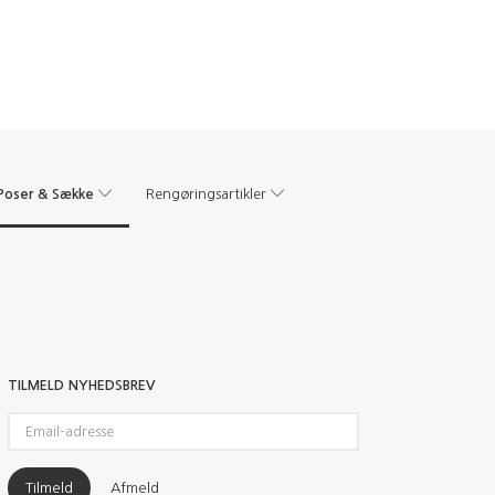
Poser & Sække
Rengøringsartikler
TILMELD NYHEDSBREV
Email-
adresse
Tilmeld
Afmeld