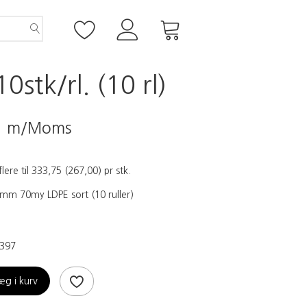
stk/rl. (10 rl)
5
m/Moms
flere til
333,75
(
267,00
)
pr stk.
m 70my LDPE sort (10 ruller)
397
æg i kurv