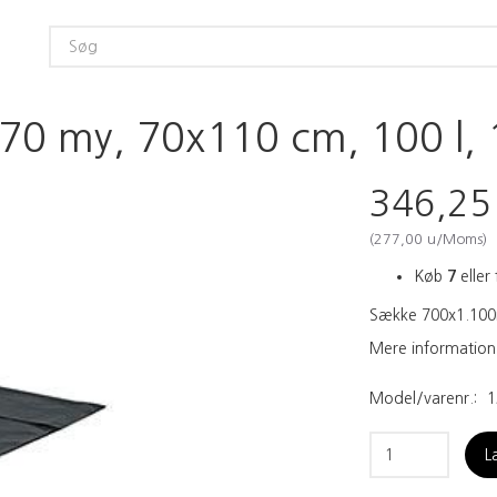
70 my, 70x110 cm, 100 l, 10
346,2
(
277,00
u/Moms
)
Køb
7
eller 
Sække 700x1.100m
Mere information
Model/varenr.:
1
L