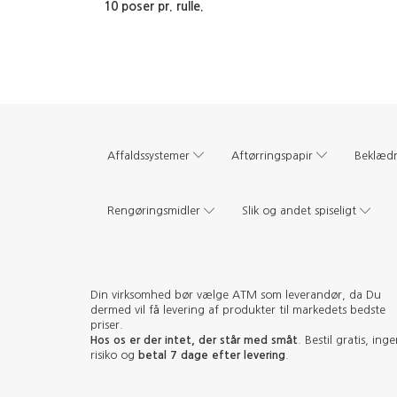
10 poser pr. rulle.
Affaldssystemer
Aftørringspapir
Beklæd
Rengøringsmidler
Slik og andet spiseligt
Din virksomhed bør vælge ATM som leverandør, da Du
dermed vil få levering af produkter til markedets bedste
priser.
Hos os er der intet, der står med småt
. Bestil gratis, ing
risiko og
betal 7 dage efter levering
.