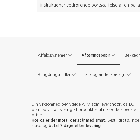
Instruktioner vedrørende bortskaffelse af emball
Aftørringspapir
Affaldssystemer
Beklæd
Rengøringsmidler
Slik og andet spiseligt
Din virksomhed bør vælge ATM som leverandør, da Du
dermed vil få levering af produkter til markedets bedste
priser.
Hos os er der intet, der står med småt
. Bestil gratis, ing
risiko og
betal 7 dage efter levering
.