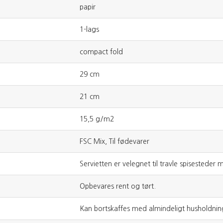
papir
1-lags
compact fold
29 cm
21 cm
15,5 g/m2
FSC Mix, Til fødevarer
Servietten er velegnet til travle spisestede
Opbevares rent og tørt.
Kan bortskaffes med almindeligt husholdnin