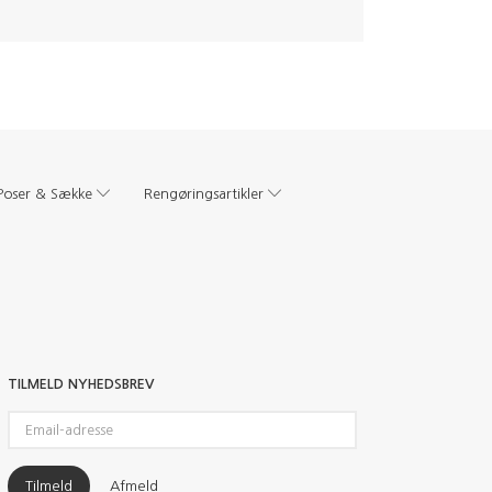
Poser & Sække
Rengøringsartikler
TILMELD NYHEDSBREV
Email-
adresse
Tilmeld
Afmeld