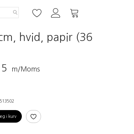
cm, hvid, papir (36
25
m/Moms
513502
æg i kurv