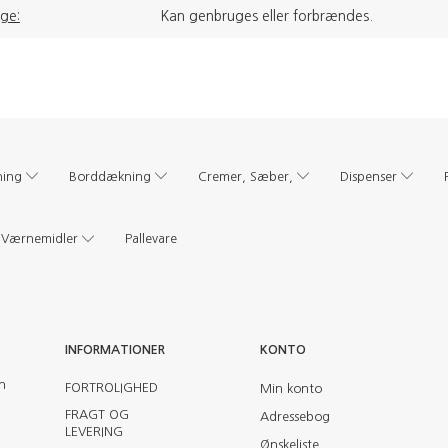
age:
Kan genbruges eller forbrændes.
ning
Borddækning
Cremer, Sæber,
Dispenser
Værnemidler
Pallevare
INFORMATIONER
KONTO
en
FORTROLIGHED
Min konto
FRAGT OG
Adressebog
LEVERING
Ønskeliste