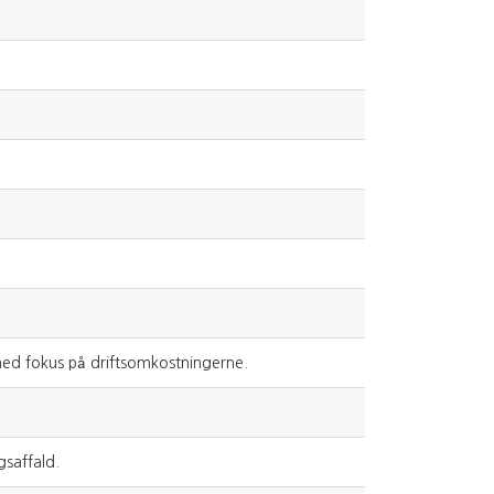
r med fokus på driftsomkostningerne.
gsaffald.